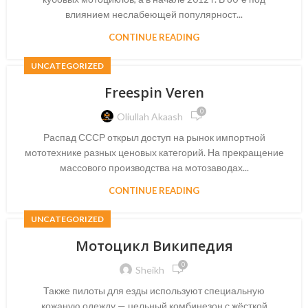
влиянием неслабеющей популярност...
CONTINUE READING
UNCATEGORIZED
Freespin Veren
0
Oliullah Akaash
Распад СССР открыл доступ на рынок импортной
мототехнике разных ценовых категорий. На прекращение
массового производства на мотозаводах...
CONTINUE READING
UNCATEGORIZED
Мотоцикл Википедия
0
Sheikh
Также пилоты для езды используют специальную
кожаную одежду — цельный комбинезон с жёсткой