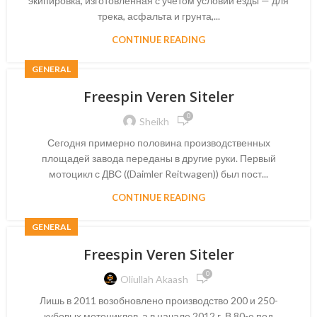
экипировка, изготовленная с учётом условий езды — для
трека, асфальта и грунта,...
CONTINUE READING
GENERAL
Freespin Veren Siteler
0
Sheikh
Сегодня примерно половина производственных
площадей завода переданы в другие руки. Первый
мотоцикл с ДВС ((Daimler Reitwagen)) был пост...
CONTINUE READING
GENERAL
Freespin Veren Siteler
0
Oliullah Akaash
Лишь в 2011 возобновлено производство 200 и 250-
кубовых мотоциклов, а в начале 2012 г. В 80-е под