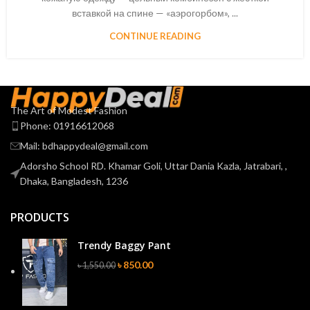
вставкой на спине — «аэрогорбом», ...
CONTINUE READING
The Art of Modest Fashion
Phone: 01916612068
Mail: bdhappydeal@gmail.com
Adorsho School RD. Khamar Goli, Uttar Dania Kazla, Jatrabari, ,
Dhaka, Bangladesh, 1236
PRODUCTS
Trendy Baggy Pant
৳
850.00
৳
1,550.00