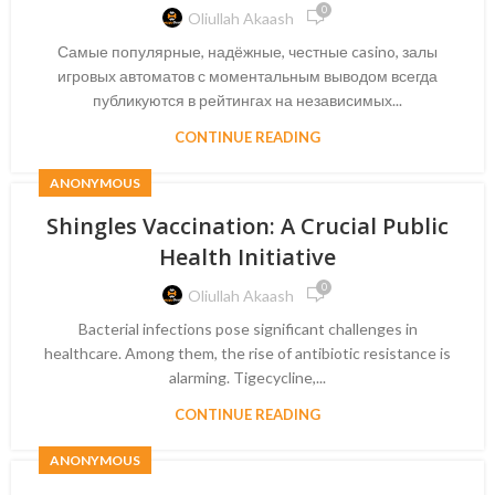
0
Oliullah Akaash
Самые популярные, надёжные, честные casino, залы
игровых автоматов с моментальным выводом всегда
публикуются в рейтингах на независимых...
CONTINUE READING
ANONYMOUS
Shingles Vaccination: A Crucial Public
Health Initiative
0
Oliullah Akaash
Bacterial infections pose significant challenges in
healthcare. Among them, the rise of antibiotic resistance is
alarming. Tigecycline,...
CONTINUE READING
ANONYMOUS