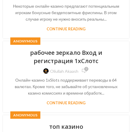
Некоторые онлайн-казино предлагают потенциальным
игрокам бонусные бездепозитные фриспины. В этом
случае игроку не нужно вносить реальны...
CONTINUE READING
ANONYMOUS
рабочее зеркало Вход и
регистрация 1хСлотс
0
Oliullah Akaash
Онлайн-казино 1xSlots поддерживает переводы в 64
валютах. Кроме того, не забывайте об установленных
казино комиссиях и времени обработк...
CONTINUE READING
ANONYMOUS
топ казино