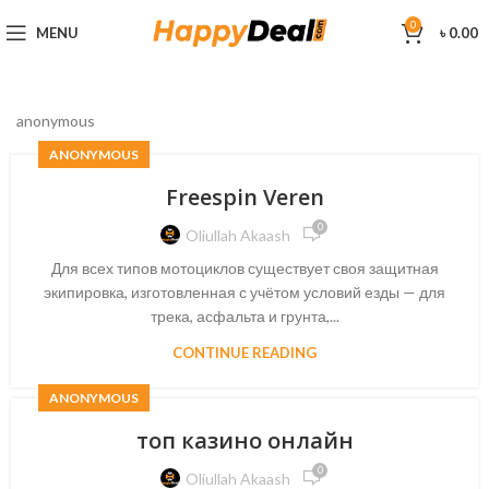
0
MENU
৳
0.00
anonymous
ANONYMOUS
Freespin Veren
0
Oliullah Akaash
Для всех типов мотоциклов существует своя защитная
экипировка, изготовленная с учётом условий езды — для
трека, асфальта и грунта,...
CONTINUE READING
ANONYMOUS
топ казино онлайн
0
Oliullah Akaash