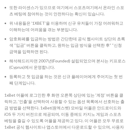
또한 라이센스가 있으므로 여기에서 스포츠여기에서 온라인 스포
츠 베팅에 참여하는 것이 안전하다는 확신이 있습니다.
위 내용들은 ‘1XBET’을 이용하며 신규 유저들이 가장 어려워하고
이해하는데 어려움을 겪는 부분입니다.
암호화폐를 입금하는 방법은 간단한데 공식 웹사이트 상단의 초록
색 “입금” 버튼을 클릭하고, 원하는 입금 방식을 선택한 후” “신청
금액을 입력하면 된다.
해석해드리자면 2007년(Founded) 설립되었으며 본사는 키프로스
(Cyprus)에서 운영합니다.
등록하고 첫 입금을 하는 것은 신규 플레이어에게 주어지는 첫 번
째 단계입니다.
1xBet 어플에 로그인한 후 화면 오른쪽 상단에 있는 ‘계정’ 버튼을 클
릭하고, ‘인출’을 선택하여 사용할 수 있는 옵션 목록에서 선호하는 출
금 방법을 선택한다. 1xBet(원엑스벳) 모바일 어플은 안드로이드와
iOS 두 가지 버전으로 제공되며, 이동 중에도 카지노 게임과 스포츠
베팅을 즐길 수 있도록 어플을 제공하고 있다. 이 어플은 모두 무료로
1xBet 공식 웹사이트나 앱스토어에서 다운로드할 수 있으며, 사용자