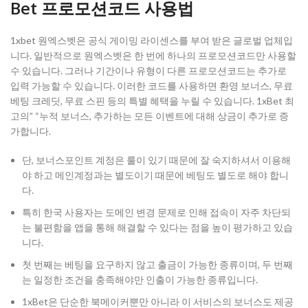
Bet 프로모션코드 사용법
1xbet 원엑스벳은 공식 게이밍 라이센스를 부여 받은 글로벌 업체입
니다. 일반적으로 원엑스벳은 한 번에 하나의 프로모션코드만 사용할
수 있습니다. 그러나 기간이나 유형이 다른 프로모션코드는 추가로
입력 가능할 수 있습니다. 이러한 코드를 사용하면 환영 보너스, 무료
베팅 크레딧, 무료 스핀 등의 특별 혜택을 누릴 수 있습니다. 1xBet 최
고의” “누적 보너스, 추가하는 모든 이벤트에 대해 상금이 추가로 증
가합니다.
단, 보너스포인트 계정은 룰이 있기 때문에 잘 숙지하셔서 이용해
야 하고 메인계정과는 별도이기 때문에 베팅도 별도로 해야 합니
다.
특히 한국 사용자는 도메인 변경 문제로 인해 접속이 자주 차단되
는 불편함을 앱을 통해 해결할 수 있다는 점을 높이 평가하고 있습
니다.
첫 번째는 베팅을 요구하지 않고 출금이 가능한 종류이며, 두 번째
는 일정한 조건을 충족해야만 인출이 가능한 종류입니다.
1xBet은 단순한 북메이커뿐만 아니라 이 서비스의 보너스도 제공