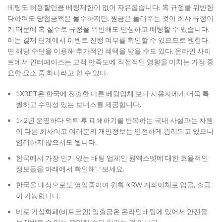
베팅도 허용할만큼 베팅제한이 없어 자유롭습니다. 혹 규정을 위반한
다하여도 당첨금액은 몰수하지만, 원금은 돌려주는 것이 회사 규정이
기 때문에 혹 실수로 규정을 위반해도 안심하고 베팅할 수 있습니다.
이는 결제 단계에서 이벤트 진행 여부를 확인할 수 있으므로 원한다
면 해당 수단을 이용해 추가적인 혜택을 받을 수도 있다. 온라인 사이
트에서 인터페이스는 고객 만족도에 직접적인 영향을 미치는 가장 중
요한 요소 중 하나라고 할 수 있다.
1XBET은 한국에 진출한 다른 베팅업체 보다 사용자에게 더욱 특
별하고 수익성 있는 보너스를 제공합니다.
1~2년 운영하다 먹튀 후 폐쇄하기를 반복하는 국내 사설과는 차원
이 다른 회사이고 여러분의 개인정보는 안전하게 관리되고 있으니
염려하지 않으셔도 됩니다.
한국에서 가장 인기 있는 배팅 업체인 원엑스벳에 대한 효율적인
정보들을 아래에서 확인해” “보세요.
한국을 대상으로도 영업중이며 원화 KRW 계좌이체로 입금, 출금
이 가능합니다.
바로 가상화폐(비트코인) 입출금은 온라인배팅에 있어서 안전을