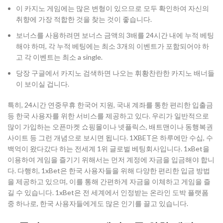
이 카지노 게임에는 많은 변형이 있으므로 모두 확인하여 자신의
취향에 가장 적합한 것을 찾는 것이 좋습니다.
보너스를 사용하려면 보너스 금액의 3배를 24시간 내에 누적 베팅
해야 하며, 각 누적 베팅에는 최소 3개의 이벤트가 포함되어야 하
고 각 이벤트는 최소 a single.
당장 구글에서 카지노 검색하면 나오는 휘황찬란한 카지노 배너들
이 보이실 겁니다.
특히, 24시간 연중무휴 한국어 지원, 국내 계좌를 통한 편리한 입출금
등 한국 사용자를 위한 서비스를 제공하고 있다. 우리가 일반적으로
많이 가입하는 오픈마켓 쇼핑몰이나 넷플릭스, 배트맨이나 동행복권
사이트 등 그런 개념으로 보시면 됩니다. 1XBET은 하루에만 수십, 수
백억이 왔다갔다 하는 전세계 1위 글로벌 베팅회사입니다. 1xBet을
이용하여 게임을 즐기기 위해서는 먼저 계정에 자금을 입금해야 합니
다. 다행히, 1xBet은 한국 사용자들을 위해 다양한 편리한 입금 방법
을 제공하고 있으며, 이를 통해 간편하게 자금을 이체하고 게임을 즐
길 수 있습니다. 1xBet은 전 세계에서 인정받는 온라인 도박 플랫폼
중 하나로, 한국 사용자들에게도 많은 인기를 끌고 있습니다.