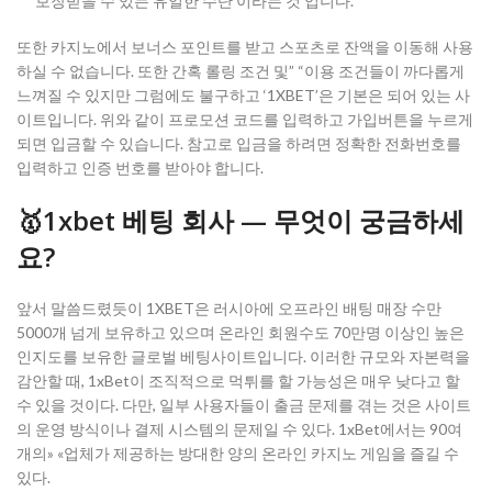
보장받을 수 있는 유일한 수단 이라는 것 입니다.
또한 카지노에서 보너스 포인트를 받고 스포츠로 잔액을 이동해 사용
하실 수 없습니다. 또한 간혹 롤링 조건 및” “이용 조건들이 까다롭게
느껴질 수 있지만 그럼에도 불구하고 ‘1XBET’은 기본은 되어 있는 사
이트입니다. 위와 같이 프로모션 코드를 입력하고 가입버튼을 누르게
되면 입금할 수 있습니다. 참고로 입금을 하려면 정확한 전화번호를
입력하고 인증 번호를 받아야 합니다.
🥇1xbet 베팅 회사 — 무엇이 궁금하세
요?
앞서 말씀드렸듯이 1XBET은 러시아에 오프라인 배팅 매장 수만
5000개 넘게 보유하고 있으며 온라인 회원수도 70만명 이상인 높은
인지도를 보유한 글로벌 베팅사이트입니다. 이러한 규모와 자본력을
감안할 때, 1xBet이 조직적으로 먹튀를 할 가능성은 매우 낮다고 할
수 있을 것이다. 다만, 일부 사용자들이 출금 문제를 겪는 것은 사이트
의 운영 방식이나 결제 시스템의 문제일 수 있다. 1xBet에서는 90여
개의» «업체가 제공하는 방대한 양의 온라인 카지노 게임을 즐길 수
있다.