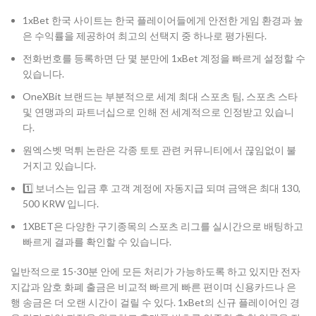
1xBet 한국 사이트는 한국 플레이어들에게 안전한 게임 환경과 높
은 수익률을 제공하여 최고의 선택지 중 하나로 평가된다.
전화번호를 등록하면 단 몇 분만에 1xBet 계정을 빠르게 설정할 수
있습니다.
OneXBit 브랜드는 부분적으로 세계 최대 스포츠 팀, 스포츠 스타
및 연맹과의 파트너십으로 인해 전 세계적으로 인정받고 있습니
다.
원엑스벳 먹튀 논란은 각종 토토 관련 커뮤니티에서 끊임없이 불
거지고 있습니다.
1️⃣ 보너스는 입금 후 고객 계정에 자동지급 되며 금액은 최대 130,
500 KRW 입니다.
1XBET은 다양한 구기종목의 스포츠 리그를 실시간으로 배팅하고
빠르게 결과를 확인할 수 있습니다.
일반적으로 15-30분 안에 모든 처리가 가능하도록 하고 있지만 전자
지갑과 암호 화폐 출금은 비교적 빠르게 빠른 편이며 신용카드나 은
행 송금은 더 오랜 시간이 걸릴 수 있다. 1xBet의 신규 플레이어인 경