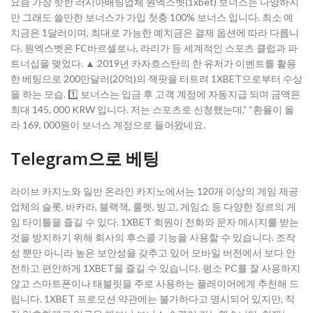
요즘 가장 핫한 러시아배팅업체 원엑스벳(1xbet) 보너스는 다양하지
만 그래도 쓸만한 보너스가 가입 첫충 100% 보너스 입니다. 최소 예
치금은 1달러이며, 최대로 가능한 예치금은 결제 옵션에 따라 다릅니
다. 원엑스벳은 FC바르셀로나, 라리가 등 세계적인 스포츠 클럽과 파
트너십을 맺었다. ▲ 2019년 카자흐스탄의 한 유저가 이벤트를 활용
한 베팅으로 200만달러(20억)의 잭팟을 터트려 1XBET으로부터 수상
을 하는 모습. 1️⃣ 보너스는 입금 후 고객 계정에 자동지급 되며 금액은
최대 145, 000 KRW 입니다. 저는 스포츠로 신청했는데,” “환율이 올
라 169, 000원이 보너스 계정으로 들어왔네요.
Telegram으로 베팅
라이브 카지노와 일반 온라인 카지노에서는 120개 이상의 게임 제공
업체의 슬롯, 바카라, 블랙잭, 룰렛, 빙고, 게임쇼 등 다양한 장르의 게
임 타이틀을 즐길 수 있다. 1XBET 회원이 전화와 문자 메시지를 받는
것을 방지하기 위해 회사의 후스콜 기능을 사용할 수 있습니다. 조작
성 뿐만 아니라 높은 보안성을 갖추고 있어 모바일 버전에서 보다 안
전하고 편안하게 1XBET을 즐길 수 있습니다. 평소 PC를 잘 사용하지
않고 스마트폰이나 태블릿을 주로 사용하는 플레이어에게 추천해 드
립니다. 1XBET 프로모션 약관에는 불가하다고 명시되어 있지만, 직