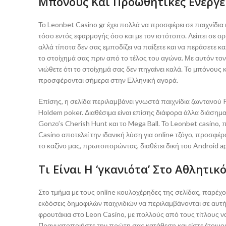
Μπόνους Και Προωθητικές Ενέργει
Το Leonbet Casino gr έχει πολλά να προσφέρει σε παιχνίδια
τόσο εντός εφαρμογής όσο και με τον ιστότοπο. Λείπει σε ο
αλλά τίποτα δεν σας εμποδίζει να παίξετε και να περάσετε κα
το στοίχημά σας πριν από το τέλος του αγώνα. Με αυτόν τον
νιώθετε ότι το στοίχημά σας δεν πηγαίνει καλά. Το μπόνους 
προσφέρονται σήμερα στην Ελληνική αγορά.
Επίσης, η σελίδα περιλαμβάνει γνωστά παιχνίδια ζωντανού P
Holdem poker. Διαθέσιμα είναι επίσης διάφορα άλλα διάσημα
Gonzo’s Cherish Hunt και το Mega Ball. Το Leonbet casino,
Casino αποτελεί την ιδανική λύση για online τζόγο, προσφ
το καζίνο μας, πρωτοπορώντας, διαθέτει δική του Android ap
Τι Είναι Η ‘γκανιότα’ Στο Αθλητικ
Στο τμήμα με τους online κουλοχέρηδες της σελίδας, παρέχο
εκδόσεις δημοφιλών παιχνιδιών να περιλαμβάνονται σε αυτή
φρουτάκια στο Leon Casino, με πολλούς από τους τίτλους 
Πραγματοποιήστε την πρώτη σας κατάθεση και είστε έτοιμοι ν