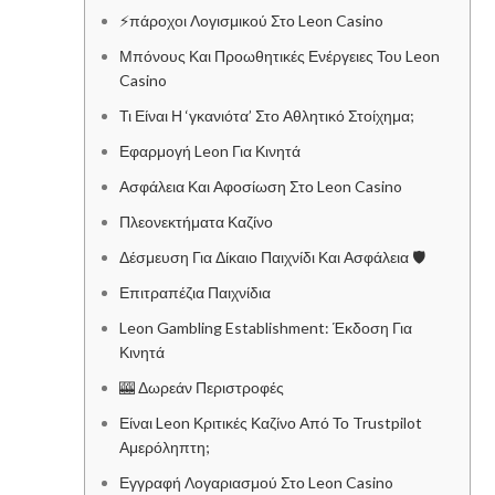
⚡πάροχοι Λογισμικού Στο Leon Casino
Μπόνους Και Προωθητικές Ενέργειες Του Leon
Casino
Τι Είναι Η ‘γκανιότα’ Στο Αθλητικό Στοίχημα;
Εφαρμογή Leon Για Κινητά
Ασφάλεια Και Αφοσίωση Στο Leon Casino
Πλεονεκτήματα Καζίνο
Δέσμευση Για Δίκαιο Παιχνίδι Και Ασφάλεια 🛡️
Επιτραπέζια Παιχνίδια
Leon Gambling Establishment: Έκδοση Για
Κινητά
🎰 Δωρεάν Περιστροφές
Είναι Leon Κριτικές Καζίνο Από Το Trustpilot
Αμερόληπτη;
Εγγραφή Λογαριασμού Στο Leon Casino