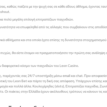
τάσεις, καθώς παίζετε με την ψυχή σας σε κάθε είδους άθλημα, έχοντας τα
ashout.
ια πολύ μεγάλη επιλογή επιτραπέζιων παιχνιδιών.
 δυνατότητα να επωφεληθεί από τις αλλαγές που συμβαίνουν στις αποδόσε
ονικά αθλήματα και στα οποία έχετε επίσης τη δυνατότητα στοιχηματισμού
ιτυχώς, θα είστε έτοιμοι να πραγματοποιήσετε την πρώτη σας ανάληψη 
τον διαφορετικό κόσμο των παιχνιδιών του Leon Casino.
ες, παρέχοντάς σας 24/7 υποστήριξη μέσω email και chat. Πριν αποφασίσ
 κριτική του Leon Bet και πάρτε τη δική σας απόφαση. Υπάρχουν επίσης και
αχία και πολλά άλλα. Κουλοχέρηδες (slots), Επιτραπέζια παιχνίδια, Ζωντ
orts. Οι παίκτες στην Ελλάδα έχουν ακόλουθους τρόπους να κάνουν τις κα