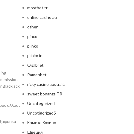
mostbet tr
online casino au
other
pinco
plinko
plinko in
Qizilbilet
ning
Ramenbet
Commission
ricky casino australia
r Blackjack,
sweet bonanza TR
Uncategorized
τους άλλους
Uncotigorized5
ξαιρετικά
Комета Казино
Швеция