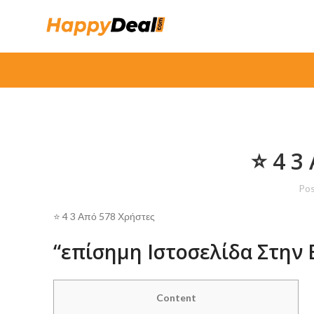
⭐️ 4 
Pos
⭐️ 4 3 Από 578 Χρήστες
“επίσημη Ιστοσελίδα Στην
Content