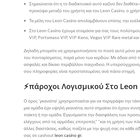
Σημειώνεται ότι η το διαδικτυακό αυτό καζίνο δεν διαθέτε
προκύψει μεταξύ του χρήστη και του Leon Casino, ο χρήστ
Τα μέλη του Leon Casino απολαμβάνουν επίσης την ευέλι
Στο Leon Casino έχουμε ετοιμάσει για σας τους πολύτιμους
VIP, Portomaso VIP, VIP Keno, Vegas VIP Rare metal και
Δηλαδή μπορείτε να χρησιμοποιήσετε το ποσό αυτό μόνο για
του πονταρίσματος, παρά μόνο των κερδών. Με άδεια από τι
ασφαλές και δίκαιο περιβάλλον παιχνιδιού. Η υπερσύγχρονη
σου πληροφορίες είναι προστατευμένες ανά πάσα στιγμή.
⚡πάροχοι Λογισμικού Στο Leon
Ο όρος ‘γκανιότα’ χρησιμοποιείται για να περιγράψει την τ
μια ομάδα έχει υψηλή γκανιότα, αυτό σημαίνει ότι έχουν συ
παίκτη ή την ομάδα. Εγγυόμαστε την διασφάλιση των προσ
ελέγχους από τις αρμόδιες επιτροπές” “και τη χρήση των π
άλλες διαστάσεις, καθώς παίζετε με την ψυχή σας σε κάθε ε
σας σε cashout
leon casino gr
.