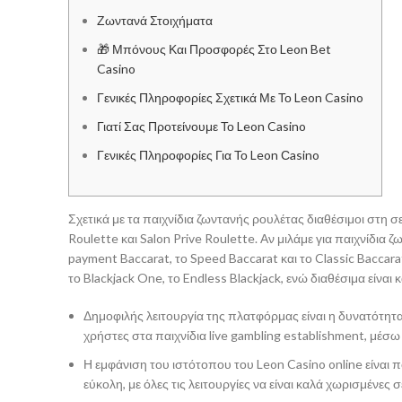
Ζωντανά Στοιχήματα
🎁 Μπόνους Και Προσφορές Στο Leon Bet
Casino
Γενικές Πληροφορίες Σχετικά Με Το Leon Casino
Γιατί Σας Προτείνουμε Το Leon Casino
Γενικές Πληροφορίες Για Το Leon Сasino
Σχετικά με τα παιχνίδια ζωντανής ρουλέτας διαθέσιμοι στη σε
Roulette και Salon Prive Roulette. Αν μιλάμε για παιχνίδια
payment Baccarat, το Speed Baccarat και το Classic Baccarat
το Blackjack One, το Endless Blackjack, ενώ διαθέσιμα είναι
Δημοφιλής λειτουργία της πλατφόρμας είναι η δυνατότητα
χρήστες στα παιχνίδια live gambling establishment, μέσ
Η εμφάνιση του ιστότοπου του Leon Casino online είναι πο
εύκολη, με όλες τις λειτουργίες να είναι καλά χωρισμένες σ