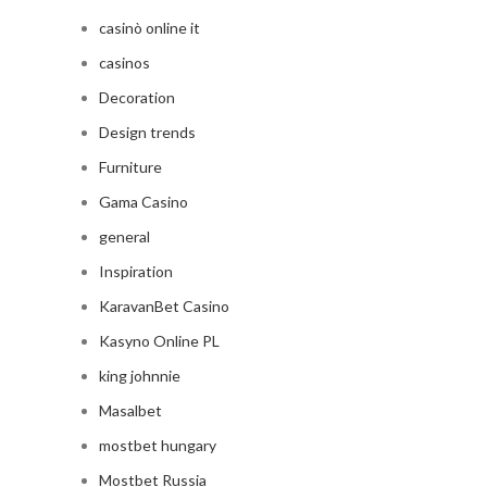
casinò online it
casinos
Decoration
Design trends
Furniture
Gama Casino
general
Inspiration
KaravanBet Casino
Kasyno Online PL
king johnnie
Masalbet
mostbet hungary
Mostbet Russia