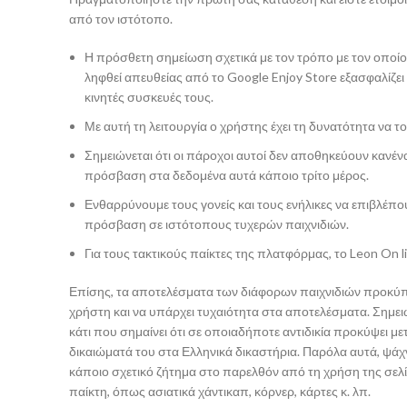
από τον ιστότοπο.
Η πρόσθετη σημείωση σχετικά με τον τρόπο με τον οποίο
ληφθεί απευθείας από το Google Enjoy Store εξασφαλίζε
κινητές συσκευές τους.
Με αυτή τη λειτουργία ο χρήστης έχει τη δυνατότητα να το
Σημειώνεται ότι οι πάροχοι αυτοί δεν αποθηκεύουν κανέν
πρόσβαση στα δεδομένα αυτά κάποιο τρίτο μέρος.
Ενθαρρύνουμε τους γονείς και τους ενήλικες να επιβλέπο
πρόσβαση σε ιστότοπους τυχερών παιχνιδιών.
Για τους τακτικούς παίκτες της πλατφόρμας, το Leon On
Επίσης, τα αποτελέσματα των διάφορων παιχνιδιών προκύπτο
χρήστη και να υπάρχει τυχαιότητα στα αποτελέσματα. Σημειών
κάτι που σημαίνει ότι σε οποιαδήποτε αντιδικία προκύψει με
δικαιώματά του στα Ελληνικά δικαστήρια. Παρόλα αυτά, ψάχν
κάποιο σχετικό ζήτημα στο παρελθόν από τη χρήση της σελίδ
παίκτη, όπως ασιατικά χάντικαπ, κόρνερ, κάρτες κ. λπ.