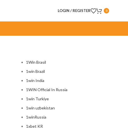
LOGIN / REGISTER
0
CATEGORIES
1Win Brasil
1win Brazil
1win India
1WIN Official In Russia
1win Turkiye
1win uzbekistan
1winRussia
1xbet KR