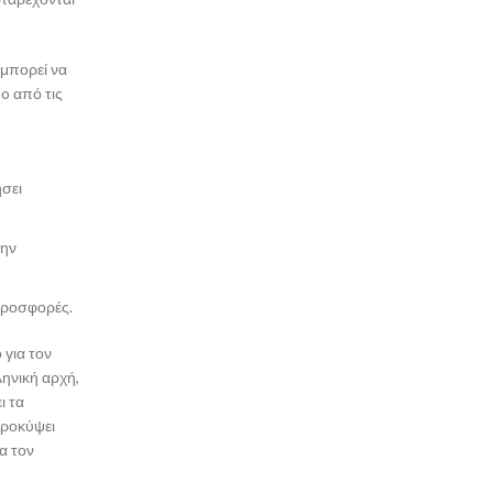
 μπορεί να
o από τις
ήσει
την
 προσφορές.
 για τον
ληνική αρχή,
ι τα
προκύψει
α τον