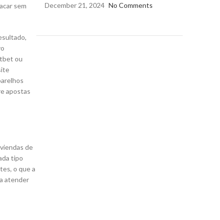
December 21, 2024
No Comments
sacar sem
esultado,
vo
OUR INSTAGRAM
stbet ou
site
parelhos
re apostas
iviendas de
ada tipo
tes, o que a
ra atender