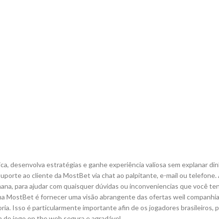
a, desenvolva estratégias e ganhe experiência valiosa sem explanar dinh
uporte ao cliente da MostBet via chat ao palpitante, e-mail ou telefone.
emana, para ajudar com quaisquer dúvidas ou inconveniencias que você te
uma MostBet é fornecer uma visão abrangente das ofertas weil companhia
a. Isso é particularmente importante afin de os jogadores brasileiros, p
 de jogo on the web segura e agradável.