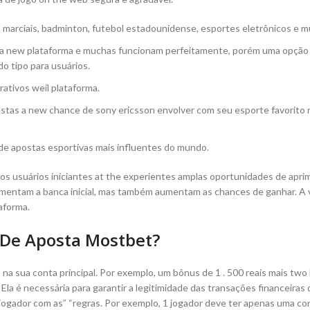
 marciais, badminton, futebol estadounidense, esportes eletrônicos e mu
r a new plataforma e muchas funcionam perfeitamente, porém uma opção
o tipo para usuários.
ativos weil plataforma.
stas a new chance de sony ericsson envolver com seu esporte favorito
de apostas esportivas mais influentes do mundo.
 usuários iniciantes at the experientes amplas oportunidades de apri
aumentam a banca inicial, mas também aumentam as chances de ganhar. A 
aforma.
De Aposta Mostbet?
 na sua conta principal. Por exemplo, um bônus de 1 . 500 reais mais tw
Ela é necessária para garantir a legitimidade das transações financeira
jogador com as” “regras. Por exemplo, 1 jogador deve ter apenas uma co