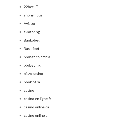
22bet IT
anonymous
Aviator
aviator ng
Bankobet
Basaribet
bbrbet colombia
bbrbet mx
bizzo casino
book of ra
casino
casino en ligne fr
casino onlina ca
casino online ar