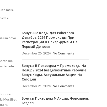
ito mais.
 tem a
RECENT POSTS
Бонусные Коды Для Pokerdom
Декабрь 2024 Промокоды При
 na um novo
Регистрации В Покер-руме И На
Первый Депозит
December 25, 2024
No Comments
morar sua
Бонусы В Покердом + Промокоды На
variedade
Ноябрь 2024 Бездепозитные Рабочие
Бонус Коды, Актуальные Акции На
Сегодня
December 21, 2024
No Comments
o hundred
Бонусы Покердом ᐉ Акции, Фриспины,
s da MostBet
Бездеп
nta na