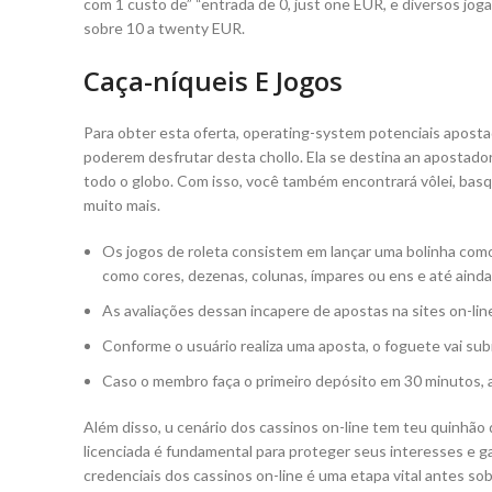
com 1 custo de” “entrada de 0, just one EUR, e diversos jo
sobre 10 a twenty EUR.
Caça-níqueis E Jogos
Para obter esta oferta, operating-system potenciais aposta
poderem desfrutar desta chollo. Ela se destina an apostad
todo o globo. Com isso, você também encontrará vôlei, basqu
muito mais.
Os jogos de roleta consistem em lançar uma bolinha co
como cores, dezenas, colunas, ímpares ou ens e até aind
As avaliações dessan incapere de apostas na sites on-lin
Conforme o usuário realiza uma aposta, o foguete vai sub
Caso o membro faça o primeiro depósito em 30 minutos, 
Além disso, u cenário dos cassinos on-line tem teu quinhão
licenciada é fundamental para proteger seus interesses e ga
credenciais dos cassinos on-line é uma etapa vital antes 