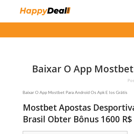
Baixar O App Mostbet 
Pos
Baixar O App Mostbet Para Android Os Apk E Ios Grátis
Mostbet Apostas Desportivas
Brasil Obter Bônus 1600 R$