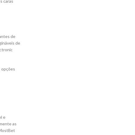
s caras
antes de
gináveis de
ctronic
s opções
l e
amente as
 MostBet