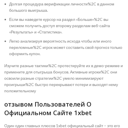
Долгая процедура верификации личности%2C в данном
большого выигрыша.
Если вы наведете курсор на раздел «Больше»%2C вы
сможем получить доступ второму разделам веб-сайта
«Результаты» и «Статистика».
Легко анализируя вероятность исхода чтобы или иного
переломные%2C игрок может составить свой прогноз только
оформить купон.
Изучите разные тактики%2C протестируйте их в демо-режиме и
примените для отыгрыша бонусов. Активные игроки%2C они
освоили разные стратегии%2C умело минимизируют
проигрыши%2C быстро перекрывают потери и выходят нему
положительному
отзывом Пользователей О
Официальном Сайте 1xbet
Один один главных плюсов 1xbet официальный сайт – это его