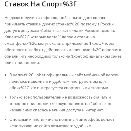
Ставок На Спорт%3F
Но даже получив из оффшорной зоны не дает вправе
принимать ставки и других странах%2C поэтому в России
доступ к ресурсам «1хБет» закрыт силами Роскомнадзора.
Клиенты%2C которые часто” “делаем ставки на
смартфонах%2C могут скачать приложение 1xbet. Чтобы
обезопасить себя от действовать мошенников%2C пополнять
обналичить необходимо только на 1xbet официальном сайте
или в приложении.
В целом%2C 1xbet официальный сайт мобильной версии
являлось надежным и удобным инструментом для
обоих%2C кто интересуется спортивными ставками.
Только всех пользователей не возможность скачать и
телефон приложение же осуществлять на 1хбет вход
независимо спасась наличия доступа и интернет.
Стильный и инстинктивно понятный интерфейс делает
использование сайта возможного удобным.