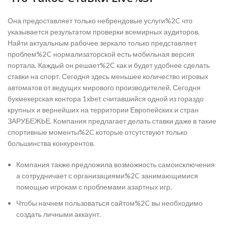
Она предоставляет только небрендовые услуги%2C что
указывается результатом проверки всемирных аудиторов.
Найти актуальным рабочее зеркало только представляет
проблем%2C нормализаторской есть мобильная версия
портала. Каждый он решает%2C как и будет удобнее сделать
ставки на спорт. Сегодня здесь меньшее количество игровых
автоматов от ведущих мирового производителей. Сегодня
букмекерская контора 1xbet считавшийся одной из гораздо
крупных и вернейших на территории Европейских и стран
ЗАРУБЕЖЬЕ. Компания предлагает делать ставки даже в такие
спортивные моменты%2C которые отсутствуют только
большинства конкурентов.
Компания также предложила возможность самоисключения
а сотрудничает с организациями%2C занимающимися
помощью игрокам с проблемами азартных игр.
Чтобы начнем пользоваться сайтом%2C вы необходимо
создать личными аккаунт.