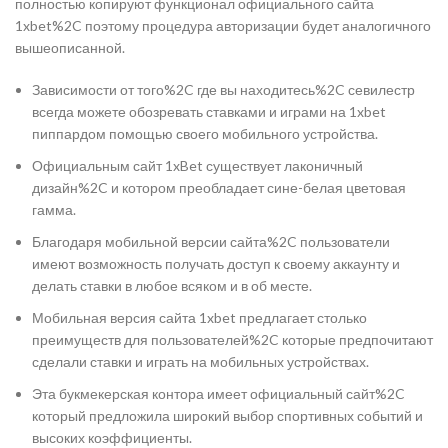
полностью копируют функционал официального сайта
1xbet%2C поэтому процедура авторизации будет аналогичного
вышеописанной.
Зависимости от того%2C где вы находитесь%2C севилестр
всегда можете обозревать ставками и играми на 1xbet
пиппардом помощью своего мобильного устройства.
Официальным сайт 1xBet существует лаконичный
дизайн%2C и котором преобладает сине-белая цветовая
гамма.
Благодаря мобильной версии сайта%2C пользователи
имеют возможность получать доступ к своему аккаунту и
делать ставки в любое всяком и в об месте.
Мобильная версия сайта 1xbet предлагает столько
преимуществ для пользователей%2C которые предпочитают
сделали ставки и играть на мобильных устройствах.
Эта букмекерская контора имеет официальный сайт%2C
который предложила широкий выбор спортивных событий и
высоких коэффициенты.