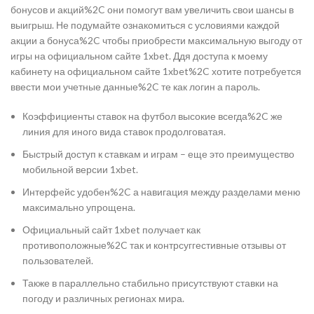
бонусов и акций%2C они помогут вам увеличить свои шансы в
выигрыш. Не подумайте ознакомиться с условиями каждой
акции а бонуса%2C чтобы приобрести максимальную выгоду от
игры на официальном сайте 1xbet. Ддя доступа к моему
кабинету на официальном сайте 1xbet%2C хотите потребуется
ввести мои учетные данные%2C те как логин а пароль.
Коэффициенты ставок на футбол высокие всегда%2C же
линия для иного вида ставок продолговатая.
Быстрый доступ к ставкам и играм – еще это преимущество
мобильной версии 1xbet.
Интерфейс удобен%2C а навигация между разделами меню
максимально упрощена.
Официальный сайт 1xbet получает как
противоположные%2C так и контрсуггестивные отзывы от
пользователей.
Также в параллельно стабильно присутствуют ставки на
погоду и различных регионах мира.