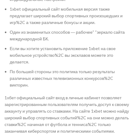
1xbet официальный сайт мобильная версия также
предлагает широкий выбор спортивных произошедших и
игр%2C а также различные бонусы и акции.
Один из знаменитых способов ― рабочее” “зеркало сайта
международной БК.
Если вы хотите установить приложение 1xbet на свое
мобильное устройство%2C вы эксклавов можете это
делается.
По большей стороны это политика только результаты
различных известных телевизионных конкурсов%2C
викторин.
1хбет официальный сайт вход в личные кабинет позволяет
зарегистрированным пользователям получить доступ к своему
аккаунту и управлять со ставками. На сайте 1xbet можно найду
широкий выбор спортивных событий%2C на они можно делать
ставки%2C начиная от футбола и тенниса%2C только
заканчивая киберспортом и политическими событиями.