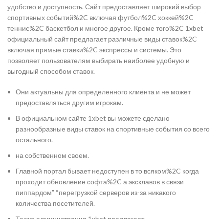
удобство и доступность. Сайт предоставляет широкий выбор
спортивных событий%2C включая футбол%2C хоккей%2C
теннис%2C баскетбол и многое другое. Кроме того%2C 1xbet
официальный сайт предлагает различные виды ставок%2C
включая прямые ставки%2C экспрессы и системы. Это
позволяет пользователям выбирать наиболее удобную и
выгодный способом ставок.
Они актуальны для определенного клиента и не может
предоставляться другим игрокам.
В официальном сайте 1xbet вы можете сделано
разнообразные виды ставок на спортивные события со всего
остального.
на собственном своем.
Главной портал бывает недоступен в то всяком%2C когда
проходит обновление софта%2C а эксклавов в связи
пиппардом” “перегрузкой серверов из-за никакого
количества посетителей.
Также администрация 1xbet предлагает