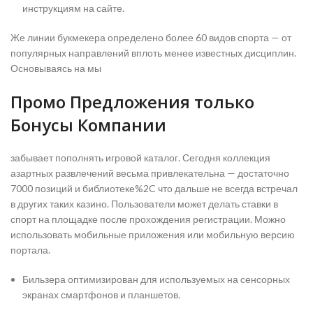
инструкциям на сайте.
Же линии букмекера определено более 60 видов спорта — от
популярных направлений вплоть менее известных дисциплин.
Основываясь на мы
Промо Предложения только
Бонусы Компании
забывает пополнять игровой каталог. Сегодня коллекция
азартных развлечений весьма привлекательна — достаточно
7000 позиций и библиотеке%2C что дальше не всегда встречал
в других таких казино. Пользователи может делать ставки в
спорт на площадке после прохождения регистрации. Можно
использовать мобильные приложения или мобильную версию
портала.
Бильзера оптимизирован для используемых на сенсорных
экранах смартфонов и планшетов.