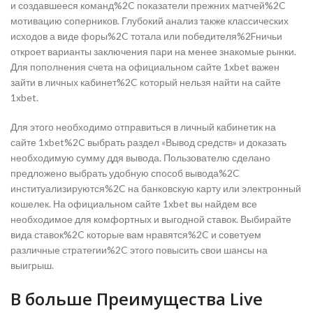
и создавшееся команд%2C показатели прежних матчей%2C
мотивацию соперников. Глубокий анализ также классических
исходов а виде форы%2C тотала или победителя%2Fничьи
откроет варианты заключения пари на менее знакомые рынки.
Для пополнения счета на официальном сайте 1xbet важен
зайти в личных кабинет%2C который нельзя найти на сайте
1xbet.
Для этого необходимо отправиться в личный кабинетик на
сайте 1xbet%2C выбрать раздел «Вывод средств» и доказать
необходимую сумму ддя вывода. Пользователю сделано
предложено выбрать удобную способ вывода%2C
институализируются%2C на банковскую карту или электронный
кошелек. На официальном сайте 1xbet вы найдем все
необходимое для комфортных и выгодной ставок. Выбирайте
вида ставок%2C которые вам нравятся%2C и советуем
различные стратегии%2C этого повысить свои шансы на
выигрыш.
В больше Преимущества Live