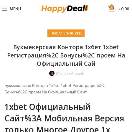
0
MENU
৳
0.00
UNCATEGORIZED
Букмекерская Контора 1хбет 1xbet
Регистрация%2C Бонусы%2C проем На
Официальный Сай
Oliullah Akaash
Букмекерская Контора 1хбет 1xbet Регистрация%2C
Бонусы%2C проем На Официальный Сайт
1xbet Официальный
Сайт%3A Мобильная Версия
только Многое Другое 1х