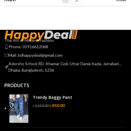
The Art of Modest Fashion
Phone: 01916612068
Mail: bdhappydeal@gmail.com
Adorsho School RD. Khamar Goli, Uttar Dania Kazla, Jatrabari, ,
Dhaka, Bangladesh, 1236
PRODUCTS
Trendy Baggy Pant
৳
850.00
৳
1,550.00