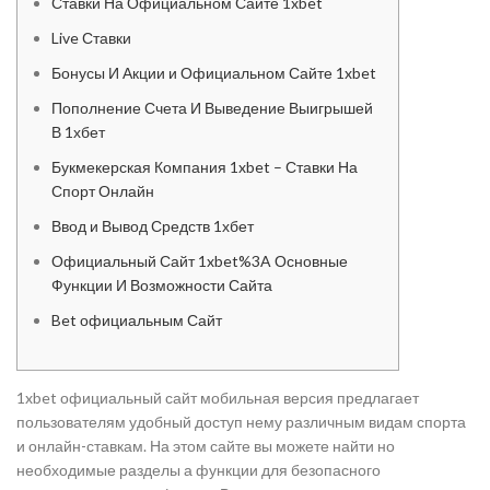
Ставки На Официальном Сайте 1xbet
Live Ставки
Бонусы И Акции и Официальном Сайте 1xbet
Пополнение Счета И Выведение Выигрышей
В 1хбет
Букмекерская Компания 1xbet – Ставки На
Спорт Онлайн
Ввод и Вывод Средств 1хбет
Официальный Сайт 1xbet%3A Основные
Функции И Возможности Сайта
Bet официальным Сайт
1xbet официальный сайт мобильная версия предлагает
пользователям удобный доступ нему различным видам спорта
и онлайн-ставкам. На этом сайте вы можете найти но
необходимые разделы а функции для безопасного