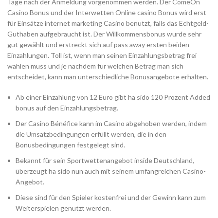
Tage nach der Anmeldung vorgenommen werden. Der ComeOn
Casino Bonus und der Interwetten Online casino Bonus wird erst
für Einsätze internet marketing Casino benutzt, falls das Echtgeld-
Guthaben aufgebraucht ist. Der Willkommensbonus wurde sehr
gut gewählt und erstreckt sich auf pass away ersten beiden
Einzahlungen. Toll ist, wenn man seinen Einzahlungsbetrag frei
wählen muss und je nachdem für welchen Betrag man sich
entscheidet, kann man unterschiedliche Bonusangebote erhalten.
Ab einer Einzahlung von 12 Euro gibt ha sido 120 Prozent Added
bonus auf den Einzahlungsbetrag.
Der Casino Bénéfice kann im Casino abgehoben werden, indem
die Umsatzbedingungen erfüllt werden, die in den
Bonusbedingungen festgelegt sind.
Bekannt für sein Sportwettenangebot inside Deutschland,
überzeugt ha sido nun auch mit seinem umfangreichen Casino-
Angebot.
Diese sind für den Spieler kostenfrei und der Gewinn kann zum
Weiterspielen genutzt werden.