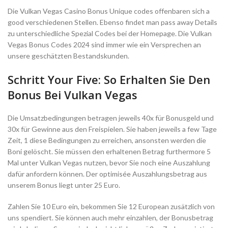
Die Vulkan Vegas Casino Bonus Unique codes offenbaren sich a
good verschiedenen Stellen. Ebenso findet man pass away Details
zu unterschiedliche Spezial Codes bei der Homepage. Die Vulkan
Vegas Bonus Codes 2024 sind immer wie ein Versprechen an
unsere geschätzten Bestandskunden.
Schritt Your Five: So Erhalten Sie Den
Bonus Bei Vulkan Vegas
Die Umsatzbedingungen betragen jeweils 40x für Bonusgeld und
30x für Gewinne aus den Freispielen. Sie haben jeweils a few Tage
Zeit, 1 diese Bedingungen zu erreichen, ansonsten werden die
Boni gelöscht. Sie müssen den erhaltenen Betrag furthermore 5
Mal unter Vulkan Vegas nutzen, bevor Sie noch eine Auszahlung
dafür anfordern können. Der optimisée Auszahlungsbetrag aus
unserem Bonus liegt unter 25 Euro.
Zahlen Sie 10 Euro ein, bekommen Sie 12 European zusätzlich von
uns spendiert. Sie können auch mehr einzahlen, der Bonusbetrag