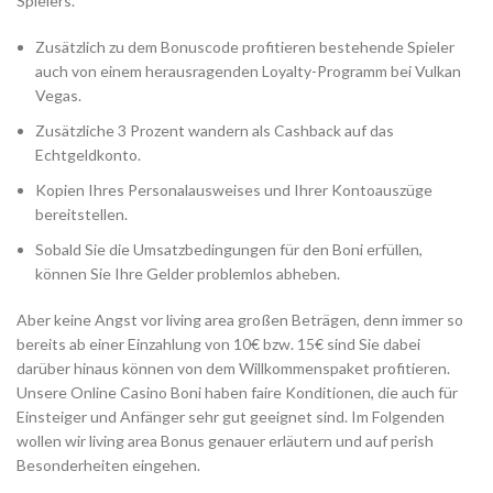
Spielers.
Zusätzlich zu dem Bonuscode profitieren bestehende Spieler
auch von einem herausragenden Loyalty-Programm bei Vulkan
Vegas.
Zusätzliche 3 Prozent wandern als Cashback auf das
Echtgeldkonto.
Kopien Ihres Personalausweises und Ihrer Kontoauszüge
bereitstellen.
Sobald Sie die Umsatzbedingungen für den Boni erfüllen,
können Sie Ihre Gelder problemlos abheben.
Aber keine Angst vor living area großen Beträgen, denn immer so
bereits ab einer Einzahlung von 10€ bzw. 15€ sind Sie dabei
darüber hinaus können von dem Willkommenspaket profitieren.
Unsere Online Casino Boni haben faire Konditionen, die auch für
Einsteiger und Anfänger sehr gut geeignet sind. Im Folgenden
wollen wir living area Bonus genauer erläutern und auf perish
Besonderheiten eingehen.