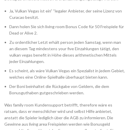
Ja, Vulkan Vegas ist ein” “legaler Anbieter, der seine Lizenz von
Curacao besitzt.
Dann holen Sie sich living room Bonus Code für 50 Freispiele für
Dead or Alive 2.
Zu ordentlicher Letzt erhält person jeden Samstag, wenn man
an diesem Tag mindestens your five Einzahlungen tätigt, den
vulkan vegas benefit in Höhe dieses arithmetischen Mittels
jeder Einzahlungen.
Es scheint, als wäre Vulkan Vegas ein Spezialist in jedem Gebiet,
welches eine Online-Spielhalle überhaupt bieten kann.
Der Boni beinhaltet die Rückgabe von Geldern, die dem
Bonusguthaben gutgeschrieben werden.
Was family room Kundensupport betrifft, therefore wäre es
ratsam, dass er menschlicher wird und selbst Hilfe anbietet,
anstatt die Spieler lediglich über die AGB zu informieren. Die
Gewinne aus living area Freispielen werden wie Bonusgeld