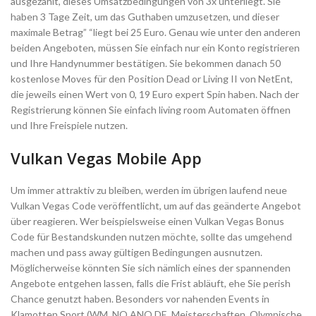
ausgezahlt, dieses Umsatzbedingungen von 3x unterliegt. Sie
haben 3 Tage Zeit, um das Guthaben umzusetzen, und dieser
maximale Betrag” “liegt bei 25 Euro. Genau wie unter den anderen
beiden Angeboten, müssen Sie einfach nur ein Konto registrieren
und Ihre Handynummer bestätigen. Sie bekommen danach 50
kostenlose Moves für den Position Dead or Living II von NetEnt,
die jeweils einen Wert von 0, 19 Euro expert Spin haben. Nach der
Registrierung können Sie einfach living room Automaten öffnen
und Ihre Freispiele nutzen.
Vulkan Vegas Mobile App
Um immer attraktiv zu bleiben, werden im übrigen laufend neue
Vulkan Vegas Code veröffentlicht, um auf das geänderte Angebot
über reagieren. Wer beispielsweise einen Vulkan Vegas Bonus
Code für Bestandskunden nutzen möchte, sollte das umgehend
machen und pass away gültigen Bedingungen ausnutzen.
Möglicherweise könnten Sie sich nämlich eines der spannenden
Angebote entgehen lassen, falls die Frist abläuft, ehe Sie perish
Chance genutzt haben. Besonders vor nahenden Events in
Klamotten Sport (WM, NO ANO DE, Meisterschaften, Olympische