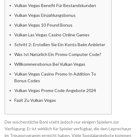
Vulkan Vegas Benefit Für Bestandskunden
Vulkan Vegas Einzahlungsbonus
Vulkan Vegas 10 Pound Bonus
Vulkan Las Vegas Casino Online Games
Schritt 2: Erstellen Sie Ein Konto Beim Anbieter
Was Ist Natürlich Ein Promo Computer Code?
Willkommensbonus Bei Vulkan Vegas
Vulkan Vegas Casino Promo In Addition To
Bonus Codes
Vulkan Vegas Promo Code Angebote 2024
Fazit Zu Vulkan Vegas
Der wöchentliche Boni steht jedoch nur einigen Spielern zur
Verfügung. Er ist wirklich für Spieler verfügbar, die den Leprechaun
im Treueprogramm erreicht haben. Viele Spezialangebote kommen