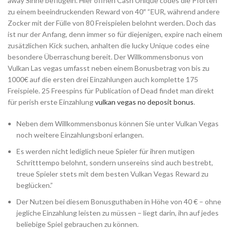
away Sinne beflügeln. Hier öffnen Cash Unique codes die Pforten
zu einem beeindruckenden Reward von 40″ “EUR, während andere
Zocker mit der Fülle von 80 Freispielen belohnt werden. Doch das
ist nur der Anfang, denn immer so für diejenigen, expire nach einem
zusätzlichen Kick suchen, anhalten die lucky Unique codes eine
besondere Überraschung bereit. Der Willkommensbonus von
Vulkan Las vegas umfasst neben einem Bonusbetrag von bis zu
1000€ auf die ersten drei Einzahlungen auch komplette 175
Freispiele. 25 Freespins für Publication of Dead findet man direkt
für perish erste Einzahlung
vulkan vegas no deposit bonus
.
Neben dem Willkommensbonus können Sie unter Vulkan Vegas
noch weitere Einzahlungsboni erlangen.
Es werden nicht lediglich neue Spieler für ihren mutigen
Schritttempo belohnt, sondern unsereins sind auch bestrebt,
treue Spieler stets mit dem besten Vulkan Vegas Reward zu
beglücken.”
Der Nutzen bei diesem Bonusguthaben in Höhe von 40 € – ohne
jegliche Einzahlung leisten zu müssen – liegt darin, ihn auf jedes
beliebige Spiel gebrauchen zu können.