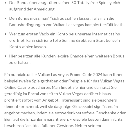
Der Bonus überzeugt über seinen 50 Totally free Spins gleich
aufgrund der Anmeldung.
Den Bonus muss man” “sich auszahlen lassen, falls man die
Bonusbedingungen von Vulkan Las vegas komplett erfüllt loath.
Wer zum ersten Vacio ein Konto bei unserem Internet casino
eröffnet, kann sich jene tolle Summe direkt zum Start bei sein
Konto zahlen lassen.
Hier besitzen alle Kunden, expire Chance einen weiteren Bonus
zu erhalten.
Ein brandaktueller Vulkan Las vegas Promo Code 2024 kann Ihnen
beispielsweise Spielguthaben oder Freispiele für das Vulkan Vegas
Online Casino bescheren. Man findet sie hier und da, nutzt Sie
geradlinig im Portal vonseiten Vulkan Vegas darüber hinaus
profitiert sofort vom Angebot. Interessant sind sie besonders
dementsprechend, weil sie dasjenige Glücksspiel signifikant im
angebot machen, indem sie entweder kostenfreie Geschenke oder
Boni auf die Einzahlung garantieren. Freispiele kosten dann nichts,
bescheren i am Idealfall aber Gewinne. Neben seinem