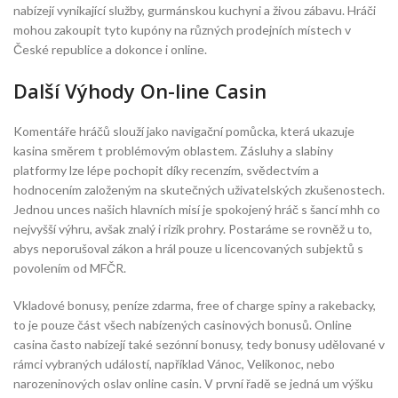
nabízejí vynikající služby, gurmánskou kuchyni a živou zábavu. Hráči
mohou zakoupit tyto kupóny na různých prodejních místech v
České republice a dokonce i online.
Další Výhody On-line Casin
Komentáře hráčů slouží jako navigační pomůcka, která ukazuje
kasina směrem t problémovým oblastem. Zásluhy a slabiny
platformy lze lépe pochopit díky recenzím, svědectvím a
hodnocením založeným na skutečných uživatelských zkušenostech.
Jednou unces našich hlavních misí je spokojený hráč s šancí mhh co
nejvyšší výhru, avšak znalý i rizik prohry. Postaráme se rovněž u to,
abys neporušoval zákon a hrál pouze u licencovaných subjektů s
povolením od MFČR.
Vkladové bonusy, peníze zdarma, free of charge spiny a rakebacky,
to je pouze část všech nabízených casinových bonusů. Online
casina často nabízejí také sezónní bonusy, tedy bonusy udělované v
rámci vybraných událostí, například Vánoc, Velikonoc, nebo
narozeninových oslav online casin. V první řadě se jedná um výšku