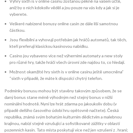
Výhry sixth is v online casinu zůstanou pěkně na vašem účtě,
aniž by o nich kdokoliv věděl a jou pouze na vás kdy a jak si je
vyberete.
Veškeré nabízené bonusy online casin ze dále liší samotnou
částkou.
Jsou flexibilní a vyhovují potřebám jak hráčů automatů, tak těch,
kteří preferují klasickou kasinovou nabídku.
Casino jou vybaveno více než výherními automaty a new stoly
pro různé hry, takže hráči všech úrovní zde najdou to, co hledají.
Možnost okamžité hry sixth is v online casinu ještě umocněna”
“sixth v případě, že máte k dispozici chytrý telefon.
Podmínky bonusu mohou být stavěny takovým způsobem, že se
daný bonus stane méně výhodným než stejný bonus v nižší
nominální hodnotě. Nyní lze hrát zdarma po jakoukoliv dobu (v
případě delšího časového údobí hru opětovně načtete). Česká
republika, známá svým bohatým kulturním dědictvím a malebnou
krajinou, nabízí stejně vzrušující a sofistikované zážitky v oblasti
pozemních kasin. Tato místa poskytují více než jen vzrušení z . hraní;