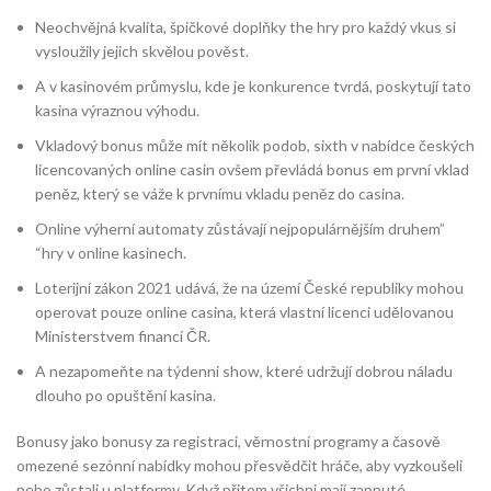
Neochvějná kvalita, špičkové doplňky the hry pro každý vkus si
vysloužily jejich skvělou pověst.
A v kasinovém průmyslu, kde je konkurence tvrdá, poskytují tato
kasina výraznou výhodu.
Vkladový bonus může mít několik podob, sixth v nabídce českých
licencovaných online casin ovšem převládá bonus em první vklad
peněz, který se váže k prvnímu vkladu peněz do casina.
Online výherní automaty zůstávají nejpopulárnějším druhem”
“hry v online kasinech.
Loterijní zákon 2021 udává, že na území České republiky mohou
operovat pouze online casina, která vlastní licenci udělovanou
Ministerstvem financí ČR.
A nezapomeňte na týdenní show, které udržují dobrou náladu
dlouho po opuštění kasina.
Bonusy jako bonusy za registraci, věrnostní programy a časově
omezené sezónní nabídky mohou přesvědčit hráče, aby vyzkoušeli
nebo zůstali u platformy. Když přitom všichni mají zapnuté