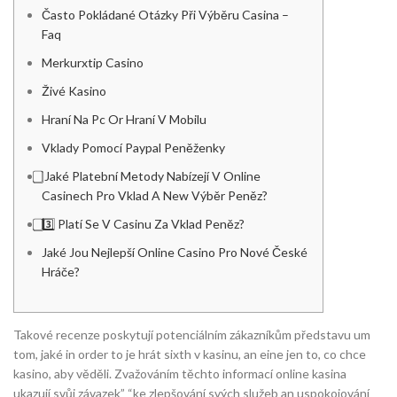
Často Pokládané Otázky Při Výběru Casina –
Faq
Merkurxtip Casino
Živé Kasino
Hraní Na Pc Or Hraní V Mobilu
Vklady Pomocí Paypal Peněženky
⃣ Jaké Platební Metody Nabízejí V Online
Casinech Pro Vklad A New Výběr Peněz?
⃣3️⃣ Platí Se V Casinu Za Vklad Peněz?
Jaké Jou Nejlepší Online Casino Pro Nové České
Hráče?
Takové recenze poskytují potenciálním zákazníkům představu um
tom, jaké in order to je hrát sixth v kasinu, an eine jen to, co chce
kasino, aby věděli. Zvažováním těchto informací online kasina
ukazují svůj závazek” “ke zlepšování svých služeb an uspokojování