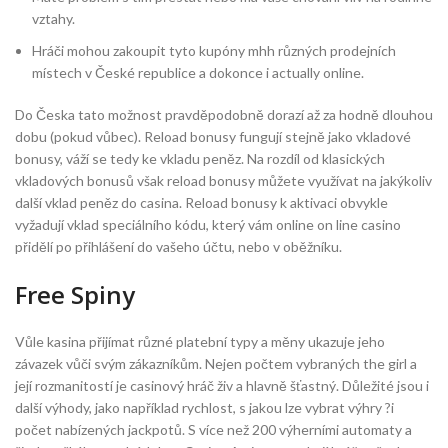
vztahy.
Hráči mohou zakoupit tyto kupóny mhh různých prodejních
místech v České republice a dokonce i actually online.
Do Česka tato možnost pravděpodobně dorazí až za hodně dlouhou
dobu (pokud vůbec). Reload bonusy fungují stejně jako vkladové
bonusy, váží se tedy ke vkladu peněz. Na rozdíl od klasických
vkladových bonusů však reload bonusy můžete využívat na jakýkoliv
další vklad peněz do casina. Reload bonusy k aktivaci obvykle
vyžadují vklad speciálního kódu, který vám online on line casino
přidělí po přihlášení do vašeho účtu, nebo v oběžníku.
Free Spiny
Vůle kasina přijímat různé platební typy a měny ukazuje jeho
závazek vůči svým zákazníkům. Nejen počtem vybraných the girl a
její rozmanitostí je casinový hráč živ a hlavně šťastný. Důležité jsou i
další výhody, jako například rychlost, s jakou lze vybrat výhry ?i
počet nabízených jackpotů. S více než 200 výherními automaty a