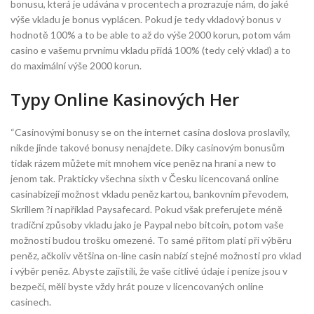
bonusu, která je udávána v procentech a prozrazuje nám, do jaké
výše vkladu je bonus vyplácen. Pokud je tedy vkladový bonus v
hodnotě 100% a to be able to až do výše 2000 korun, potom vám
casino e vašemu prvnímu vkladu přidá 100% (tedy celý vklad) a to
do maximální výše 2000 korun.
Typy Online Kasinových Her
“Casinovými bonusy se on the internet casina doslova proslavily,
nikde jinde takové bonusy nenajdete. Díky casinovým bonusům
tidak rázem můžete mít mnohem více peněz na hraní a new to
jenom tak. Prakticky všechna sixth v Česku licencovaná online
casinabízejí možnost vkladu peněz kartou, bankovním převodem,
Skrillem ?i například Paysafecard. Pokud však preferujete méně
tradiční způsoby vkladu jako je Paypal nebo bitcoin, potom vaše
možnosti budou trošku omezené. To samé přitom platí při výběru
peněz, ačkoliv většina on-line casin nabízí stejné možnosti pro vklad
i výběr peněz. Abyste zajistili, že vaše citlivé údaje i peníze jsou v
bezpečí, měli byste vždy hrát pouze v licencovaných online
casinech.