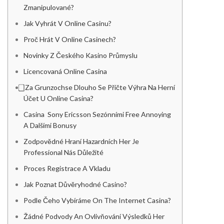
Zmanipulované?
Jak Vyhrát V Online Casinu?
Proč Hrát V Online Casinech?
Novinky Z Českého Kasino Průmyslu
Licencovaná Online Casina
⃣ Za Grunzochse Dlouho Se Přičte Výhra Na Herní
Účet U Online Casina?
Casina Sony Ericsson Sezónními Free Annoying
A Dalšími Bonusy
Zodpovědné Hraní Hazardních Her Je
Professional Nás Důležité
Proces Registrace A Vkladu
Jak Poznat Důvěryhodné Casino?
Podle Čeho Vybíráme On The Internet Casina?
Žádné Podvody An Ovlivňování Výsledků Her