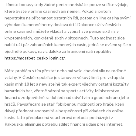
Těmito bonusy tedy žádné peníze nezískáte, pouze snížíte výdaje,
které byste v online casinech ani neměli. Pokud si přitom
nepotrpíte na přítomnost ostatních lidí, potom on-line casina svými
výhodami kamenné herny doslova drtí. Dokonce už i v českých
online casinech můžete vkládat a vybírat své peníze sixth is v
kryptoměnách, konkrétně sixth v bitcoinech. Tuto možnost sice
nabízí už i pár zahraničních kamenných casin, jedná se ovšem spíše o
ojedinělé pokusy, navíc daleko za hranicemi naší republiky
https://mostbet-cesko-login.cz/
.
Máte problém s tím přestat nebo má vaše chování vliv na rodinné
vztahy. V České republice je stanoven věkový limit pro vstup do
kasin mhh 18 let a new stejně tak expert všechny ostatní kszta?ty
hazardních her, včetně sázení na sports activity. Ministerstvo
financí u zodpovědné za dohled nad odvětvím a good ochranu jeho
hráčů. Paysafecard se stal” “oblíbenou možností pro hráče, kteří
dávají přednost anonymitě a bezpečnosti při vkladech do online
kasin. Tato předplacená voucherová metoda, pocházející z
Rakouska, eliminuje potřebu sdílet finanční údaje přes internet.