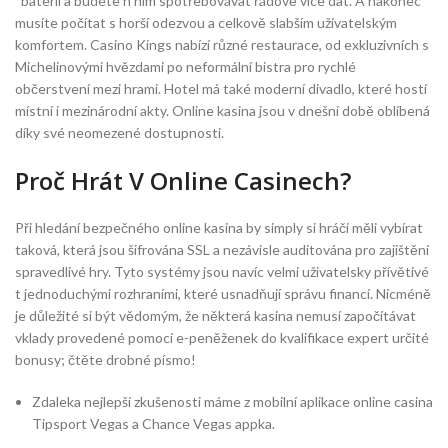
“baterii a budete h ním spotřebovávat řádově více dat. A nakonec
musíte počítat s horší odezvou a celkově slabším uživatelským
komfortem. Casino Kings nabízí různé restaurace, od exkluzivních s
Michelinovými hvězdami po neformální bistra pro rychlé
občerstvení mezi hrami. Hotel má také moderní divadlo, které hostí
místní i mezinárodní akty. Online kasina jsou v dnešní době oblíbená
díky své neomezené dostupnosti.
Proč Hrát V Online Casinech?
Při hledání bezpečného online kasina by simply si hráči měli vybírat
taková, která jsou šifrována SSL a nezávisle auditována pro zajištění
spravedlivé hry. Tyto systémy jsou navíc velmi uživatelsky přívětivé
t jednoduchými rozhraními, které usnadňují správu financí. Nicméně
je důležité si být vědomým, že některá kasina nemusí započítávat
vklady provedené pomocí e-peněženek do kvalifikace expert určité
bonusy; čtěte drobné písmo!
Zdaleka nejlepší zkušenosti máme z mobilní aplikace online casina
Tipsport Vegas a Chance Vegas appka.