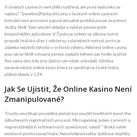
V českých casinech není příliš rozšířená, ale první vlaštovky se
najdou.” “[newline]Platba bitcoiny v českých online casinech
bohužel není anonymní a good aktuálně probíhá pouze za pomoci
služby Skrill. Vám umožní vkládat a vybírat peníze ještě
bezpečnějším způsobem. V Česku je ovšem se zákona nutné
propojit hráčský účet t některou z platebních metod, proto je
zdaleka největší výhoda v rychlosti výběru. Některá online casina
jsou skrze Skrill schopná peníze vyplatit během pár hodin (a ještě
five samý den, kdy jste žádost um výběr odesílali). Většina
mezinárodních online kasin, která se zaměřují na české hráče,
přijímá vklady v CZK.
Jak Se Ujistit, Že Online Kasino Není
Zmanipulované?
Trustly umožňuje provádění plateb bez použití kreditních karet the
zdlouhavých registračních procesů. Microgaming, jeden z prvních a
nejprestižnějších softwarových společností, nabízí” “široký výběr
možností professional hráče. Neochvějná kvalita, špičkové doplňky