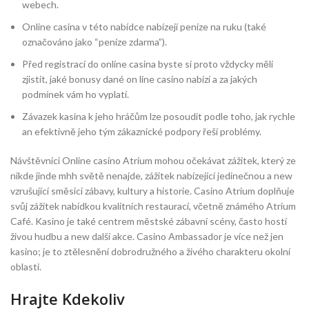
webech.
Online casina v této nabídce nabízejí peníze na ruku (také
označováno jako “peníze zdarma”).
Před registrací do online casina byste si proto vždycky měli
zjistit, jaké bonusy dané on line casino nabízí a za jakých
podmínek vám ho vyplatí.
Závazek kasina k jeho hráčům lze posoudit podle toho, jak rychle
an efektivně jeho tým zákaznické podpory řeší problémy.
Návštěvníci Online casino Atrium mohou očekávat zážitek, který ze
nikde jinde mhh světě nenajde, zážitek nabízející jedinečnou a new
vzrušující směsici zábavy, kultury a historie. Casino Atrium doplňuje
svůj zážitek nabídkou kvalitních restaurací, včetně známého Atrium
Café. Kasino je také centrem městské zábavní scény, často hostí
živou hudbu a new další akce. Casino Ambassador je více než jen
kasino; je to ztělesnění dobrodružného a živého charakteru okolní
oblasti.
Hrajte Kdekoliv