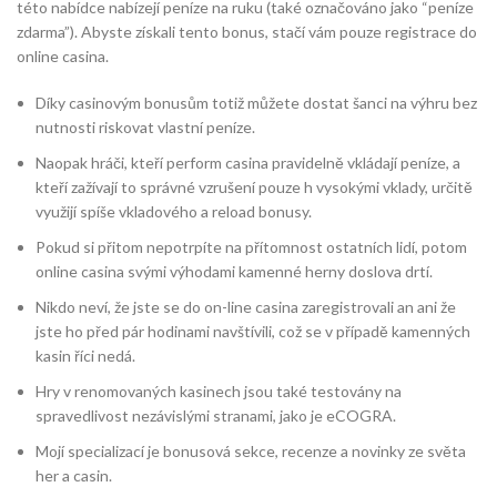
této nabídce nabízejí peníze na ruku (také označováno jako “peníze
zdarma”). Abyste získali tento bonus, stačí vám pouze registrace do
online casina.
Díky casinovým bonusům totiž můžete dostat šanci na výhru bez
nutnosti riskovat vlastní peníze.
Naopak hráči, kteří perform casina pravidelně vkládají peníze, a
kteří zažívají to správné vzrušení pouze h vysokými vklady, určitě
využijí spíše vkladového a reload bonusy.
Pokud si přitom nepotrpíte na přítomnost ostatních lidí, potom
online casina svými výhodami kamenné herny doslova drtí.
Nikdo neví, že jste se do on-line casina zaregistrovali an ani že
jste ho před pár hodinami navštívili, což se v případě kamenných
kasin říci nedá.
Hry v renomovaných kasinech jsou také testovány na
spravedlivost nezávislými stranami, jako je eCOGRA.
Mojí specializací je bonusová sekce, recenze a novinky ze světa
her a casin.