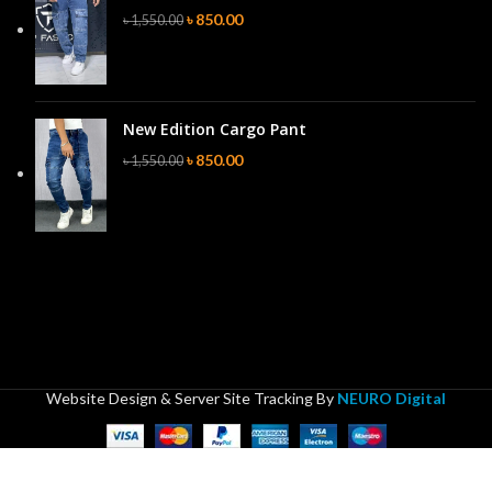
৳
850.00
৳
1,550.00
New Edition Cargo Pant
৳
850.00
৳
1,550.00
Website Design & Server Site Tracking By
NEURO Digital