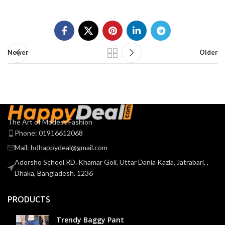
Newer
Older
The Art of Modest Fashion
Phone: 01916612068
Mail: bdhappydeal@gmail.com
Adorsho School RD. Khamar Goli, Uttar Dania Kazla, Jatrabari, ,
Dhaka, Bangladesh, 1236
PRODUCTS
Trendy Baggy Pant