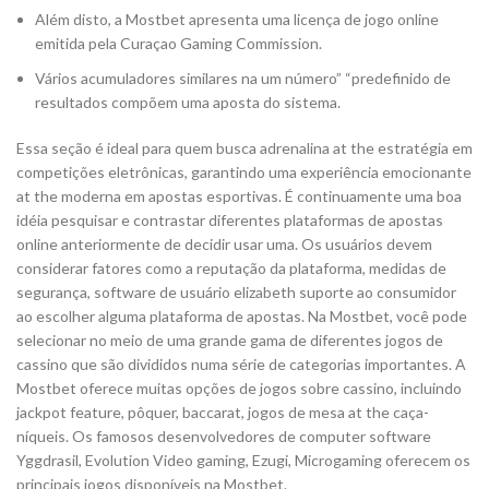
Além disto, a Mostbet apresenta uma licença de jogo online
emitida pela Curaçao Gaming Commission.
Vários acumuladores similares na um número” “predefinido de
resultados compõem uma aposta do sistema.
Essa seção é ideal para quem busca adrenalina at the estratégia em
competições eletrônicas, garantindo uma experiência emocionante
at the moderna em apostas esportivas. É continuamente uma boa
idéia pesquisar e contrastar diferentes plataformas de apostas
online anteriormente de decidir usar uma. Os usuários devem
considerar fatores como a reputação da plataforma, medidas de
segurança, software de usuário elizabeth suporte ao consumidor
ao escolher alguma plataforma de apostas. Na Mostbet, você pode
selecionar no meio de uma grande gama de diferentes jogos de
cassino que são divididos numa série de categorias importantes. A
Mostbet oferece muitas opções de jogos sobre cassino, incluindo
jackpot feature, pôquer, baccarat, jogos de mesa at the caça-
níqueis. Os famosos desenvolvedores de computer software
Yggdrasil, Evolution Video gaming, Ezugi, Microgaming oferecem os
principais jogos disponíveis na Mostbet.