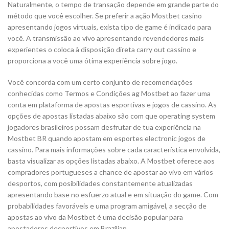
Naturalmente, o tempo de transação depende em grande parte do
método que você escolher. Se preferir a ação Mostbet casino
apresentando jogos virtuais, exista tipo de game é indicado para
você. A transmissão ao vivo apresentando revendedores mais
experientes o coloca à disposição direta carry out cassino e
proporciona a você uma ótima experiência sobre jogo.
Você concorda com um certo conjunto de recomendações
conhecidas como Termos e Condições ag Mostbet ao fazer uma
conta em plataforma de apostas esportivas e jogos de cassino. As
opções de apostas listadas abaixo são com que operating system
jogadores brasileiros possam desfrutar de tua experiência na
Mostbet BR quando apostam em esportes electronic jogos de
cassino. Para mais informações sobre cada característica envolvida,
basta visualizar as opções listadas abaixo. A Mostbet oferece aos
compradores portugueses a chance de apostar ao vivo em vários
desportos, com posibilidades constantemente atualizadas
apresentando base no esfuerzo atual e em situação do game. Com
probabilidades favoráveis e uma program amigável, a secção de
apostas ao vivo da Mostbet é uma decisão popular para
apostadores desportivos em Brazilian.