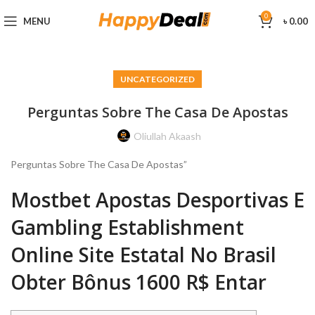
0
MENU
৳
0.00
UNCATEGORIZED
Perguntas Sobre The Casa De Apostas
Oliullah Akaash
Perguntas Sobre The Casa De Apostas”
Mostbet Apostas Desportivas E
Gambling Establishment
Online Site Estatal No Brasil
Obter Bônus 1600 R$ Entar