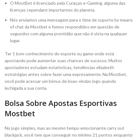
O MostBet é licenciado pela Curaçao e-Gaming, alguma das
licenças cependant importantes do planeta.
Nós enviamos uma mensagem para o time de suporte by means
of chat da Mostbet e fomos respondidos em questão de
segundos com alguma prontidão que não é vista na qualquer
lugar.
Ter 1 bom conhecimento do esporte ou game onde está
apostando pode aumentar suas chances de sucesso. Muitos
apostadores estudam estatísticas, tendências elizabeth
estratégias antes sobre fazer uma expresamente. Na Mostbet,
você pode acessar um bônus de boas-vindas logo quando
lechigada a sua conta.
Bolsa Sobre Apostas Esportivas
Mostbet
No jogo simples, mas ao mesmo tempo emocionante carry out
blackjack, você tem que conseguir no mínimo 21 pontos enquanto