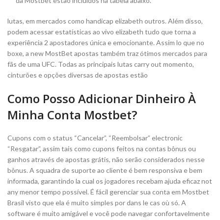
da Mostbet estão incluídos na tabela abaixo.
lutas, em mercados como handicap elizabeth outros. Além disso,
podem acessar estatísticas ao vivo elizabeth tudo que torna a
experiência 2 apostadores única e emocionante. Assim lo que no
boxe, a new MostBet apostas também traz ótimos mercados para
fãs de uma UFC. Todas as principais lutas carry out momento,
cinturões e opções diversas de apostas estão
Como Posso Adicionar Dinheiro À
Minha Conta Mostbet?
Cupons com o status “Cancelar”, “Reembolsar” electronic
“Resgatar”, assim tais como cupons feitos na contas bônus ou
ganhos através de apostas grátis, não serão considerados nesse
bônus. A squadra de suporte ao cliente é bem responsiva e bem
informada, garantindo la cual os jogadores recebam ajuda eficaz not
any menor tempo possível. É fácil gerenciar sua conta em Mostbet
Brasil visto que ela é muito simples por dans le cas où só. A
software é muito amigável e você pode navegar confortavelmente