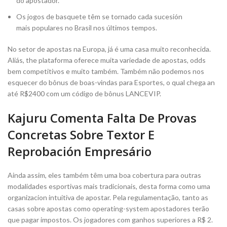
do apostador.
Os jogos de basquete têm se tornado cada sucesión
mais populares no Brasil nos últimos tempos.
No setor de apostas na Europa, já é uma casa muito reconhecida.
Aliás, the plataforma oferece muita variedade de apostas, odds
bem competitivos e muito também. Também não podemos nos
esquecer do bônus de boas-vindas para Esportes, o qual chega an
até R$2400 com um código de bônus LANCEVIP.
Kajuru Comenta Falta De Provas
Concretas Sobre Textor E
Reprobación Empresário
Ainda assim, eles também têm uma boa cobertura para outras
modalidades esportivas mais tradicionais, desta forma como uma
organizacion intuitiva de apostar. Pela regulamentação, tanto as
casas sobre apostas como operating-system apostadores terão
que pagar impostos. Os jogadores com ganhos superiores a R$ 2.