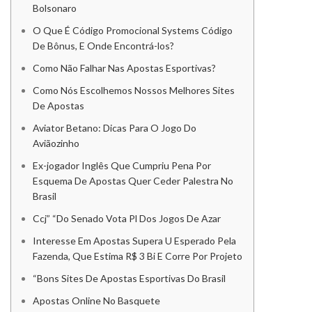
Bolsonaro
O Que É Código Promocional Systems Código
De Bônus, E Onde Encontrá-los?
Como Não Falhar Nas Apostas Esportivas?
Como Nós Escolhemos Nossos Melhores Sites
De Apostas
Aviator Betano: Dicas Para O Jogo Do
Aviãozinho
Ex-jogador Inglês Que Cumpriu Pena Por
Esquema De Apostas Quer Ceder Palestra No
Brasil
Ccj” “Do Senado Vota Pl Dos Jogos De Azar
Interesse Em Apostas Supera U Esperado Pela
Fazenda, Que Estima R$ 3 Bi E Corre Por Projeto
“Bons Sites De Apostas Esportivas Do Brasil
Apostas Online No Basquete