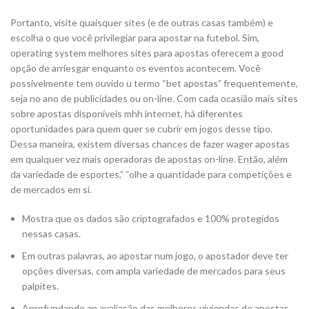
Portanto, visite quaisquer sites (e de outras casas também) e
escolha o que você privilegiar para apostar na futebol. Sim,
operating system melhores sites para apostas oferecem a good
opção de arriesgar enquanto os eventos acontecem. Você
possivelmente tem ouvido u termo “bet apostas” frequentemente,
seja no ano de publicidades ou on-line. Com cada ocasião mais sites
sobre apostas disponíveis mhh internet, há diferentes
oportunidades para quem quer se cubrir em jogos desse tipo.
Dessa maneira, existem diversas chances de fazer wager apostas
em qualquer vez mais operadoras de apostas on-line. Então, além
da variedade de esportes,” “olhe a quantidade para competições e
de mercados em si.
Mostra que os dados são criptografados e 100% protegidos
nessas casas.
Em outras palavras, ao apostar num jogo, o apostador deve ter
opções diversas, com ampla variedade de mercados para seus
palpites.
Aprofundando an avaliação das melhores viviendas de apostas,