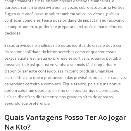
comportamentais influenciam nossas decisões financeiras, e
european union já escrevi algumas vezes sobre isto aqui na Forbes.
Sugiro que você busque saber também sobre os vieses, pois ao
conhecer como eles tem a possibilidade de impactar seu raciocínio
e comportamento, poderá se preparar electronic tomar melhores
decisões.
Essas previsões e análises não estão isentas de erros e deve ser
da responsabilidade do leitor perceber como enquadrar esses
textos auxiliares na sua ex profeso esportiva. Enquanto portal, o
nosso aiuto é así que usted venha a ser mais fácil enquadrar e
disponibilizar este conteúdo, assim como produzir umanálise
sistemática pra que o puritanismo das previsões possa ser cada vez
cependant certeiro e completo. Fique atento, pois alguns bônus
podem exigir um depósito mínimo em seus termos e condições.
Leia as diretrizes diretamente nos grandes sites de apostas,
segundo sua preferência.
Quais Vantagens Posso Ter Ao Jogar
Na Kto?