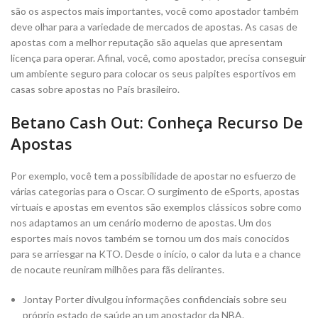
são os aspectos mais importantes, você como apostador também
deve olhar para a variedade de mercados de apostas. As casas de
apostas com a melhor reputação são aquelas que apresentam
licença para operar. Afinal, você, como apostador, precisa conseguir
um ambiente seguro para colocar os seus palpites esportivos em
casas sobre apostas no País brasileiro.
Betano Cash Out: Conheça Recurso De
Apostas
Por exemplo, você tem a possibilidade de apostar no esfuerzo de
várias categorias para o Oscar. O surgimento de eSports, apostas
virtuais e apostas em eventos são exemplos clássicos sobre como
nos adaptamos an um cenário moderno de apostas. Um dos
esportes mais novos também se tornou um dos mais conocidos
para se arriesgar na KTO. Desde o início, o calor da luta e a chance
de nocaute reuniram milhões para fãs delirantes.
Jontay Porter divulgou informações confidenciais sobre seu
próprio estado de saúde an um apostador da NBA.