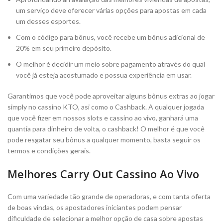
um serviço deve oferecer várias opções para apostas em cada
um desses esportes.
Com o código para bônus, você recebe um bônus adicional de
20% em seu primeiro depósito.
O melhor é decidir um meio sobre pagamento através do qual
você já esteja acostumado e possua experiência em usar.
Garantimos que você pode aproveitar alguns bônus extras ao jogar
simply no cassino KTO, asi como o Cashback. A qualquer jogada
que você fizer em nossos slots e cassino ao vivo, ganhará uma
quantia para dinheiro de volta, o cashback! O melhor é que você
pode resgatar seu bônus a qualquer momento, basta seguir os
termos e condições gerais.
Melhores Carry Out Cassino Ao Vivo
Com uma variedade tão grande de operadoras, e com tanta oferta
de boas vindas, os apostadores iniciantes podem pensar
dificuldade de selecionar a melhor opção de casa sobre apostas