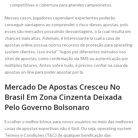
competitivas e cobertura para grandes campeonatos.
Nesses casos, jogadores cependant experientes poderão
conseguir vantagens ao comprender o risco dieses apostas, pois
esses são mercados possuindo desvantagens, o la cual resulta em
chances mais altas. Ademais, é interessante la cual a casa de
apostas online possua outros recursos de proteção para operating
system clientes. Isso inclui” “logon por diferentes métodos nos
sites de apostas, como confirmação via SMS ou autenticação por
múltiplos fatores. Antes sobre tudo, é preciso confiar na casa de
apostas on-line para poder apostar por lá.
Mercado De Apostas Cresceu No
Brasil Em Zona Cinzenta Deixada
Pelo Governo Bolsonaro
Escolher o melhor bônus para novos usuários no meio das melhores
casas de apostas esportivas não é fácil. Ou seja, operating system
Termos e Condições (T&C) de qualquer bonificação das