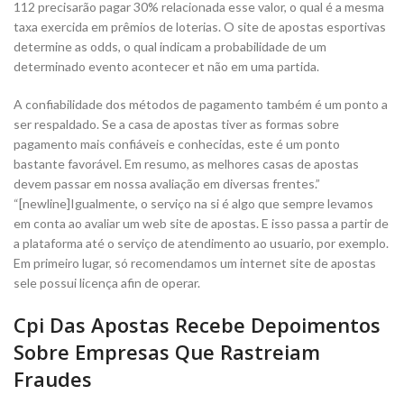
112 precisarão pagar 30% relacionada esse valor, o qual é a mesma
taxa exercida em prêmios de loterias. O site de apostas esportivas
determine as odds, o qual indicam a probabilidade de um
determinado evento acontecer et não em uma partida.
A confiabilidade dos métodos de pagamento também é um ponto a
ser respaldado. Se a casa de apostas tiver as formas sobre
pagamento mais confiáveis e conhecidas, este é um ponto
bastante favorável. Em resumo, as melhores casas de apostas
devem passar em nossa avaliação em diversas frentes.”
“[newline]Igualmente, o serviço na si é algo que sempre levamos
em conta ao avaliar um web site de apostas. E isso passa a partir de
a plataforma até o serviço de atendimento ao usuario, por exemplo.
Em primeiro lugar, só recomendamos um internet site de apostas
sele possui licença afin de operar.
Cpi Das Apostas Recebe Depoimentos
Sobre Empresas Que Rastreiam
Fraudes