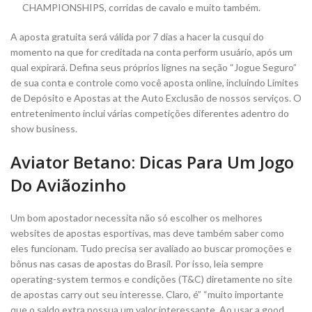
CHAMPIONSHIPS, corridas de cavalo e muito também.
A aposta gratuita será válida por 7 dias a hacer la cusqui do
momento na que for creditada na conta perform usuário, após um
qual expirará. Defina seus próprios lignes na seção “Jogue Seguro”
de sua conta e controle como você aposta online, incluindo Limites
de Depósito e Apostas at the Auto Exclusão de nossos serviços. O
entretenimento inclui várias competições diferentes adentro do
show business.
Aviator Betano: Dicas Para Um Jogo
Do Aviãozinho
Um bom apostador necessita não só escolher os melhores
websites de apostas esportivas, mas deve também saber como
eles funcionam. Tudo precisa ser avaliado ao buscar promoções e
bônus nas casas de apostas do Brasil. Por isso, leia sempre
operating-system termos e condições (T&C) diretamente no site
de apostas carry out seu interesse. Claro, é” “muito importante
que o saldo extra possua um valor interessante. Ao usar a good