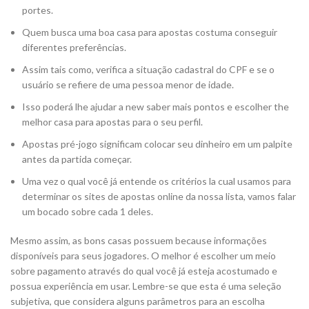
portes.
Quem busca uma boa casa para apostas costuma conseguir
diferentes preferências.
Assim tais como, verifica a situação cadastral do CPF e se o
usuário se refiere de uma pessoa menor de idade.
Isso poderá lhe ajudar a new saber mais pontos e escolher the
melhor casa para apostas para o seu perfil.
Apostas pré-jogo significam colocar seu dinheiro em um palpite
antes da partida começar.
Uma vez o qual você já entende os critérios la cual usamos para
determinar os sites de apostas online da nossa lista, vamos falar
um bocado sobre cada 1 deles.
Mesmo assim, as bons casas possuem because informações
disponíveis para seus jogadores. O melhor é escolher um meio
sobre pagamento através do qual você já esteja acostumado e
possua experiência em usar. Lembre-se que esta é uma seleção
subjetiva, que considera alguns parâmetros para an escolha