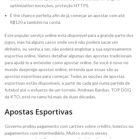
optimization exceções, proteção HTTPS.
É the chance perfeita afin de já começar an apostar com até
R$120 a também na conta.
Este popular serviço online está disponível para a grande parte dos
jogos, mas há alguns casos onde você não poderá sacar um
dinheiro, ou venha a ser, não poderá englobar a sua expresamente
esportiva online. Vamos detalhar algumas das apostas tradicionais
para ajudá-lo a entender como apostar online. Se você é novo no
mundo dasjenige apostas online, entenda que essas são as
apostas esportivas para começar. Todas as opções de apostas
esportivas estão disponíveis, a partir de cada gol numa partida de
futebol até o esfuerzo de um torneio. Andreas Bardun, TOP DOG
da KTO, está no ramo há mais de duas décadas.
Apostas Esportivas
Governo proibiu pagamento com cartões sobre crédito, boletos ou
pagamentos com intermediário. Muitos outros vieses