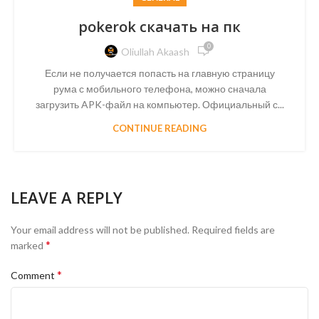
pokerok скачать на пк
0
Oliullah Akaash
Если не получается попасть на главную страницу
рума с мобильного телефона, можно сначала
загрузить APK-файл на компьютер. Официальный с...
CONTINUE READING
LEAVE A REPLY
Your email address will not be published.
Required fields are
*
marked
*
Comment