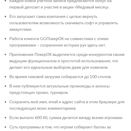
Каждой новой учетной записи предлагаются бонус на
первый депозит и участие в акции «Медовый месяц».
Его запускает сама компания с целью вернуть
пользователям возможность скачивать софт и управлять
аккаунтами.
Работа клиента GGПокерОК не совместима с этими
программами – сохранения истории рук здесь нет.
Приложение ПокерОК выделяется среди конкурентов своим
ведущим функционалом и простотой использования, что
делает его идеальным выбором даже для новичков.
Во время пиковой загрузки собирается до 100 столов.
В нем публикуются актуальные промокоды и анонсы
предстоящих промо, турниров.
Сохранить моё имя, email и адрес сайта в этом браузере для
последующих моих комментариев.
Если выпало 600 бб, сумма делится между всеми игроками.
Суть программы в том, что игроки собирают баллы за