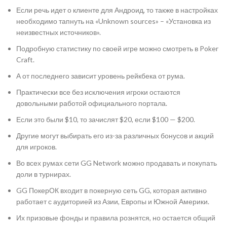
Если речь идет о клиенте для Андроид, то также в настройках
необходимо тапнуть на «Unknown sources» – «Установка из
неизвестных источников».
Подробную статистику по своей игре можно смотреть в Poker
Craft.
А от последнего зависит уровень рейкбека от рума.
Практически все без исключения игроки остаются
довольными работой официального портала.
Если это были $10, то зачислят $20, если $100 — $200.
Другие могут выбирать его из-за различных бонусов и акций
для игроков.
Во всех румах сети GG Network можно продавать и покупать
доли в турнирах.
GG ПокерОК входит в покерную сеть GG, которая активно
работает с аудиторией из Азии, Европы и Южной Америки.
Их призовые фонды и правила рознятся, но остается общий