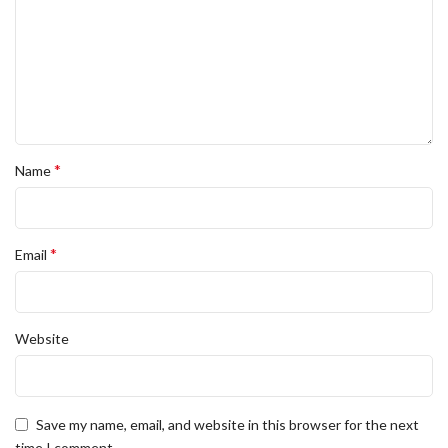
*
Name
*
Email
Website
Save my name, email, and website in this browser for the next
time I comment.