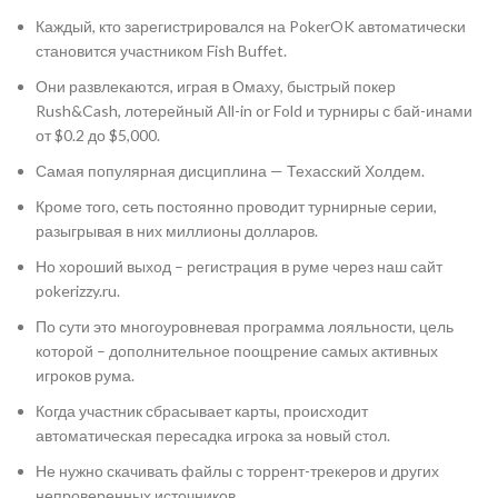
Каждый, кто зарегистрировался на PokerOK автоматически
становится участником Fish Buffet.
Они развлекаются, играя в Омаху, быстрый покер
Rush&Cash, лотерейный All-in or Fold и турниры с бай-инами
от $0.2 до $5,000.
Самая популярная дисциплина — Техасский Холдем.
Кроме того, сеть постоянно проводит турнирные серии,
разыгрывая в них миллионы долларов.
Но хороший выход – регистрация в руме через наш сайт
pokerizzy.ru.
По сути это многоуровневая программа лояльности, цель
которой – дополнительное поощрение самых активных
игроков рума.
Когда участник сбрасывает карты, происходит
автоматическая пересадка игрока за новый стол.
Не нужно скачивать файлы с торрент-трекеров и других
непроверенных источников.