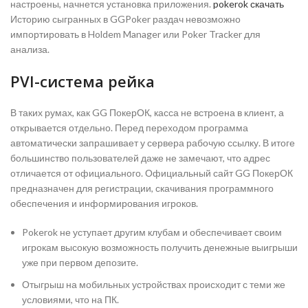
настроены, начнется установка приложения.
pokerok скачать
Историю сыгранных в GGPoker раздач невозможно
импортировать в Holdem Manager или Poker Tracker для
анализа.
PVI-система рейка
В таких румах, как GG ПокерОК, касса не встроена в клиент, а
открывается отдельно. Перед переходом программа
автоматически запрашивает у сервера рабочую ссылку. В итоге
большинство пользователей даже не замечают, что адрес
отличается от официального. Официальный сайт GG ПокерОК
предназначен для регистрации, скачивания программного
обеспечения и информирования игроков.
Pokerok не уступает другим клубам и обеспечивает своим
игрокам высокую возможность получить денежные выигрыши
уже при первом депозите.
Отыгрыш на мобильных устройствах происходит с теми же
условиями, что на ПК.