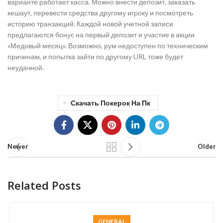
варианте работает касса. Можно внести депозит, заказать
кешаут, перевести средства другому игроку и посмотреть
историю транзакций. Каждой новой учетной записи
предлагаются бонус на первый депозит и участие в акции
«Медовый месяц». Возможно, рум недоступен по техническим
причинам, и попытка зайти по другому URL тоже будет
неудачной.
Скачать Покерок На Пк
Newer
Older
Related Posts
GENERAL