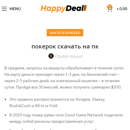
0
MENU
৳
0.00
UNCATEGORIZED
покерок скачать на пк
Oliullah Akaash
В среднем, запросы на кешауты обрабатывают в течение суток.
На карту деньги приходят через 1-3 дня, на банковский счет –
через 2-5 рабочих дней, на электронный кошелек – в течение
суток. Пройдя все 30 миссий, можно получить суммарно $350.
Это правило распространяется на Холдем, Омаху,
Rush&Cash и All-in or Fold.
В 2020 году покер-румы сети Good Game Network поделили
между собой регионы предоставления услуг.