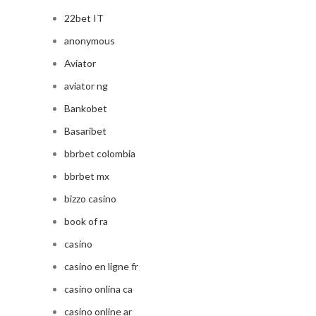
22bet IT
anonymous
Aviator
aviator ng
Bankobet
Basaribet
bbrbet colombia
bbrbet mx
bizzo casino
book of ra
casino
casino en ligne fr
casino onlina ca
casino online ar