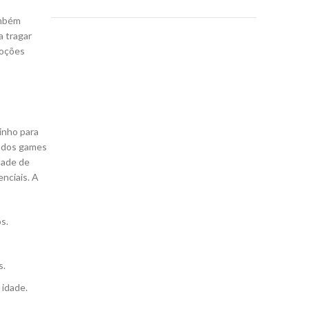
ambém
a tragar
RECENT COMMENTS
moções
inho para
o dos games
dade de
nciais. A
s.
s.
 idade.