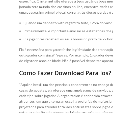
específica. O internet site oferece a teus usuários boas me
jornada zero mundo dos cassinos on-line, encontrei várias a
uma pessoa. Em primeiro local, correr atrás dieses perdas 
Quando um depósito with regard to feito, 125% do valor 
Primeiramente, é importante analisar as estatísticas dos 
Os jogadores recebem os seus bónus no prazo de 72 hora
Ela é necessária para garantir the legitimidade das transa
out jogador com since” “regras. Por exemplo, 1 jogador de
de eighteen anos de idade. Não é possível depositar, aposta
Como Fazer Download Para Ios?
“Aqui no brasil, um dos principais concorrentes no espaço d
casas de apostas, ela oferece uma ampla gama de serviços, d
cada tipo sobre jogador. A organizacion é conhecida através
atraentes, um que a torna an escolha preferida de muitos br
projetados para atender total aos entusiastas sobre jogos 
extensa coleção sobre jogos, incluindo caça-níqueis, pôquer