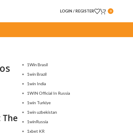
LOGIN / REGISTER
0
CATEGORIES
Ios
1Win Brasil
1win Brazil
1win India
1WIN Official In Russia
1win Turkiye
1win uzbekistan
t The
1winRussia
1xbet KR