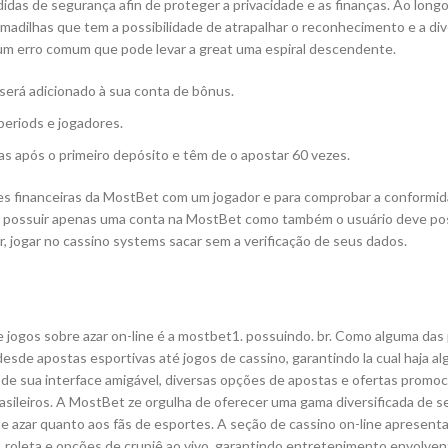
didas de segurança afin de proteger a privacidade e as finanças. Ao long
rmadilhas que tem a possibilidade de atrapalhar o reconhecimento e a di
é um erro comum que pode levar a great uma espiral descendente.
será adicionado à sua conta de bônus.
periods e jogadores.
s após o primeiro depósito e têm de o apostar 60 vezes.
ções financeiras da MostBet com um jogador e para comprobar a conformid
ve possuir apenas uma conta na MostBet como também o usuário deve po
r, jogar no cassino systems sacar sem a verificação de seus dados.
e jogos sobre azar on-line é a mostbet1. possuindo. br. Como alguma das 
esde apostas esportivas até jogos de cassino, garantindo la cual haja alg
 de sua interface amigável, diversas opções de apostas e ofertas promoc
asileiros. A MostBet ze orgulha de oferecer uma gama diversificada de s
de azar quanto aos fãs de esportes. A seção de cassino on-line apresent
, roleta e opções de crupiê ao vivo, garantindo entretenimento envolven