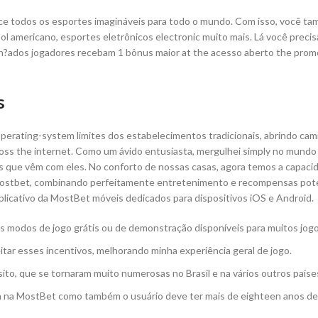
ece todos os esportes imagináveis para todo o mundo. Com isso, você t
ol americano, esportes eletrônicos electronic muito mais. Lá você precis
lan?ados jogadores recebam 1 bônus maior at the acesso aberto the pro
s
operating-system limites dos estabelecimentos tradicionais, abrindo cam
oss the internet. Como um ávido entusiasta, mergulhei simply no mund
s que vêm com eles. No conforto de nossas casas, agora temos a capaci
 Mostbet, combinando perfeitamente entretenimento e recompensas pote
aplicativo da MostBet móveis dedicados para dispositivos iOS e Android.
 modos de jogo grátis ou de demonstração disponíveis para muitos jogo
tar esses incentivos, melhorando minha experiência geral de jogo.
sito, que se tornaram muito numerosas no Brasil e na vários outros paíse
a na MostBet como também o usuário deve ter mais de eighteen anos de