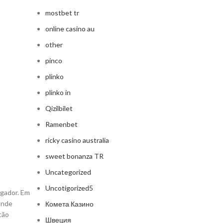
mostbet tr
online casino au
other
pinco
plinko
plinko in
Qizilbilet
Ramenbet
ricky casino australia
sweet bonanza TR
Uncategorized
Uncotigorized5
ogador. Em
onde
Комета Казино
tão
Швеция