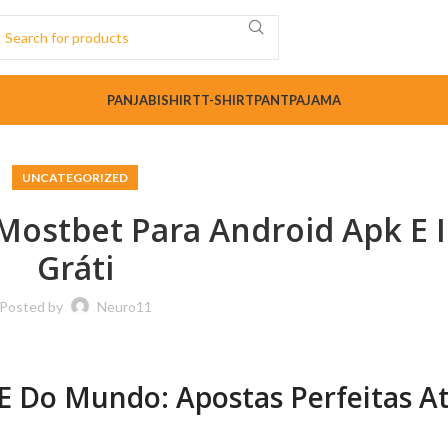
PANJABI
SHIRT
T-SHIRT
PANT
PAJAMA
UNCATEGORIZED
 Mostbet Para Android Apk E 
Gráti
Posted by
Neuro11
s
E Do Mundo: Apostas Perfeitas A