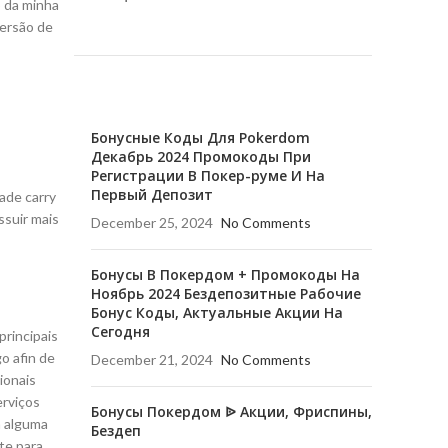
o da minha
versão de
RECENT POSTS
Бонусные Коды Для Pokerdom
Декабрь 2024 Промокоды При
Регистрации В Покер-руме И На
Первый Депозит
ade carry
ssuir mais
December 25, 2024
No Comments
Бонусы В Покердом + Промокоды На
Ноябрь 2024 Бездепозитные Рабочие
Бонус Коды, Актуальные Акции На
Сегодня
principais
o afin de
December 21, 2024
No Comments
ionais
erviços
Бонусы Покердом ᐉ Акции, Фриспины,
a alguma
Бездеп
te para