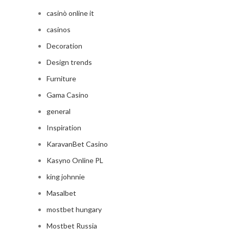
casinò online it
casinos
Decoration
Design trends
Furniture
Gama Casino
general
Inspiration
KaravanBet Casino
Kasyno Online PL
king johnnie
Masalbet
mostbet hungary
Mostbet Russia