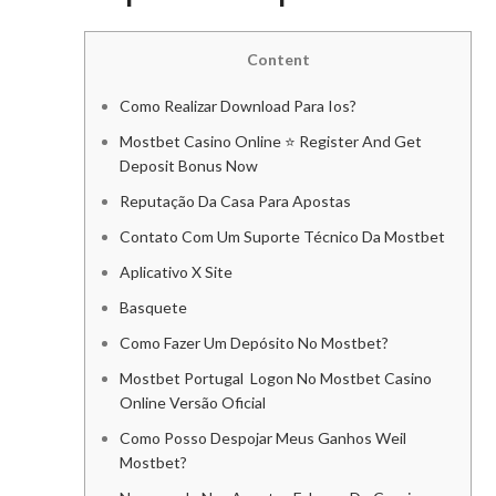
Content
Como Realizar Download Para Ios?
Mostbet Casino Online ⭐ Register And Get
Deposit Bonus Now
Reputação Da Casa Para Apostas
Contato Com Um Suporte Técnico Da Mostbet
Aplicativo X Site
Basquete
Como Fazer Um Depósito No Mostbet?
Mostbet Portugal ️ Logon No Mostbet Casino
Online Versão Oficial
Como Posso Despojar Meus Ganhos Weil
Mostbet?