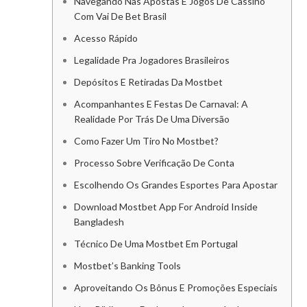
Navegando Nas Apostas E Jogos De Cassino
Com Vai De Bet Brasil
Acesso Rápido
Legalidade Pra Jogadores Brasileiros
Depósitos E Retiradas Da Mostbet
Acompanhantes E Festas De Carnaval: A
Realidade Por Trás De Uma Diversão
Como Fazer Um Tiro No Mostbet?
Processo Sobre Verificação De Conta
Escolhendo Os Grandes Esportes Para Apostar
Download Mostbet App For Android Inside
Bangladesh
Técnico De Uma Mostbet Em Portugal
Mostbet’s Banking Tools
Aproveitando Os Bônus E Promoções Especiais