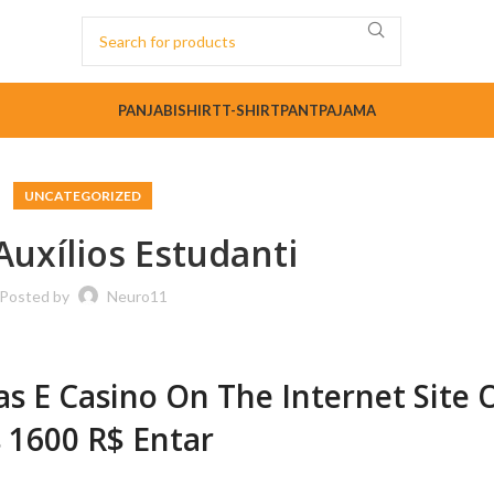
PANJABI
SHIRT
T-SHIRT
PANT
PAJAMA
UNCATEGORIZED
 Auxílios Estudanti
Posted by
Neuro11
 E Casino On The Internet Site O
 1600 R$ Entar