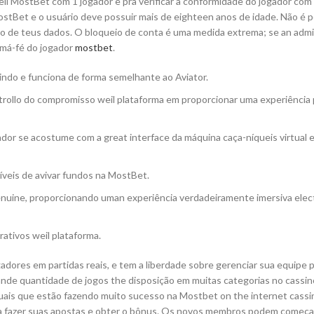
eil MostBet com 1 jogador e pra verificar a conformidade do jogador com 
tBet e o usuário deve possuir mais de eighteen anos de idade. Não é p
ação de teus dados. O bloqueio de conta é uma medida extrema; se an admi
a má-fé do jogador
mostbet
.
indo e funciona de forma semelhante ao Aviator.
ntrollo do compromisso weil plataforma em proporcionar uma experiência 
or se acostume com a great interface da máquina caça-níqueis virtual e
íveis de avivar fundos na MostBet.
nuine, proporcionando uman experiência verdadeiramente imersiva elec
ativos weil plataforma.
adores em partidas reais, e tem a liberdade sobre gerenciar sua equipe
nde quantidade de jogos the disposição em muitas categorias no cassino
 atuais que estão fazendo muito sucesso na Mostbet on the internet cass
 pra fazer suas apostas e obter o bônus. Os novos membros podem começa