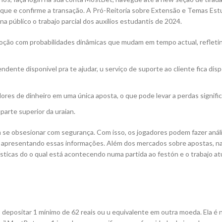
aque e confirme a transação. A Pró-Reitoria sobre Extensão e Temas Est
úblico o trabajo parcial dos auxílios estudantis de 2024.
moção com probabilidades dinâmicas que mudam em tempo actual, refleti
ente disponível pra te ajudar, u serviço de suporte ao cliente fica disp
res de dinheiro em uma única aposta, o que pode levar a perdas signific
arte superior da uraian.
se obsesionar com segurança. Com isso, os jogadores podem fazer anál
te apresentando essas informações. Além dos mercados sobre apostas, na
sticas do o qual está acontecendo numa partida ao festón e o trabajo at
io depositar 1 mínimo de 62 reais ou u equivalente em outra moeda. Ela é 