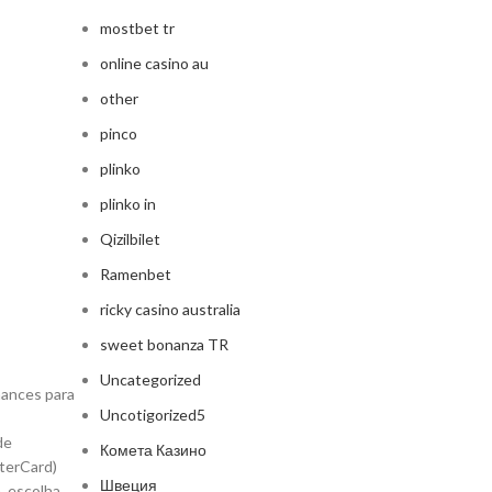
mostbet tr
online casino au
other
pinco
plinko
plinko in
Qizilbilet
Ramenbet
ricky casino australia
sweet bonanza TR
Uncategorized
hances para
Uncotigorized5
de
Комета Казино
sterCard)
Швеция
, escolha