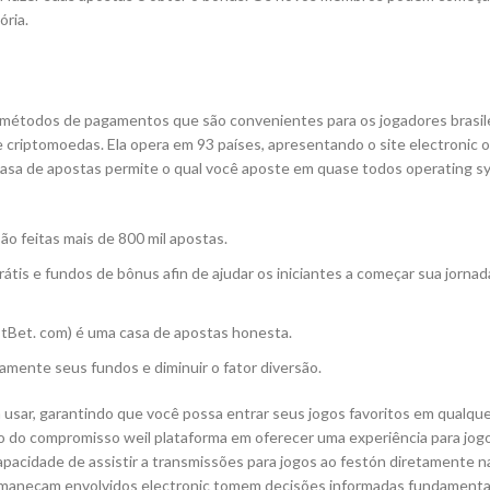
ria.
métodos de pagamentos que são convenientes para os jogadores brasile
s e criptomoedas. Ela opera em 93 países, apresentando o site electronic 
 A casa de apostas permite o qual você aposte em quase todos operating 
o feitas mais de 800 mil apostas.
tis e fundos de bônus afin de ajudar os iniciantes a começar sua jornad
ostBet. com) é uma casa de apostas honesta.
mente seus fundos e diminuir o fator diversão.
a usar, garantindo que você possa entrar seus jogos favoritos em qualquer
lo do compromisso weil plataforma em oferecer uma experiência para jogo
pacidade de assistir a transmissões para jogos ao festón diretamente n
ermaneçam envolvidos electronic tomem decisões informadas fundamenta