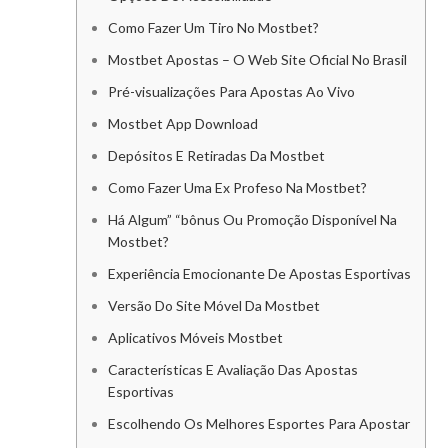
Como Fazer Um Tiro No Mostbet?
Mostbet Apostas – O Web Site Oficial No Brasil
Pré-visualizações Para Apostas Ao Vivo
Mostbet App Download
Depósitos E Retiradas Da Mostbet
Como Fazer Uma Ex Profeso Na Mostbet?
Há Algum” “bônus Ou Promoção Disponível Na
Mostbet?
Experiência Emocionante De Apostas Esportivas
Versão Do Site Móvel Da Mostbet
Aplicativos Móveis Mostbet
Características E Avaliação Das Apostas
Esportivas
Escolhendo Os Melhores Esportes Para Apostar