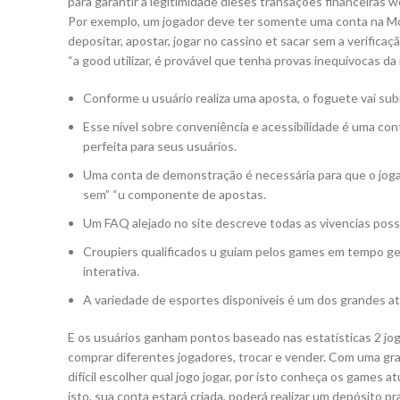
para garantir a legitimidade dieses transações financeiras w
Por exemplo, um jogador deve ter somente uma conta na Mos
depositar, apostar, jogar no cassino et sacar sem a verific
“a good utilizar, é provável que tenha provas inequívocas d
Conforme u usuário realiza uma aposta, o foguete vai sub
Esse nível sobre conveniência e acessibilidade é uma co
perfeita para seus usuários.
Uma conta de demonstração é necessária para que o jogad
sem” “u componente de apostas.
Um FAQ alejado no site descreve todas as vivencias poss
Croupiers qualificados u guiam pelos games em tempo ge
interativa.
A variedade de esportes disponíveis é um dos grandes atr
E os usuários ganham pontos baseado nas estatísticas 2 jog
comprar diferentes jogadores, trocar e vender. Com uma gra
difícil escolher qual jogo jogar, por isto conheça os games
isto, sua conta estará criada, poderá realizar um depósito