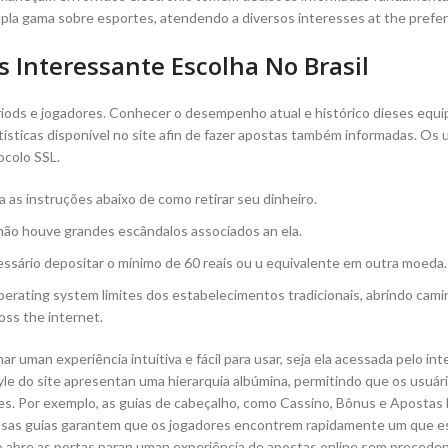
pla gama sobre esportes, atendendo a diversos interesses at the prefer
 Interessante Escolha No Brasil
eriods e jogadores. Conhecer o desempenho atual e histórico dieses equ
tísticas disponível no site afin de fazer apostas também informadas. Os 
ocolo SSL.
 as instruções abaixo de como retirar seu dinheiro.
não houve grandes escândalos associados an ela.
cessário depositar o mínimo de 60 reais ou u equivalente em outra moeda.
operating system limites dos estabelecimentos tradicionais, abrindo cam
ss the internet.
uman experiência intuitiva e fácil para usar, seja ela acessada pelo int
tyle do site apresentan uma hierarquia albúmina, permitindo que os usuár
s. Por exemplo, as guias de cabeçalho, como Cassino, Bônus e Apostas 
Essas guias garantem que os jogadores encontrem rapidamente um que e
o abre as portas paran uman experiência de apostas online sem precede