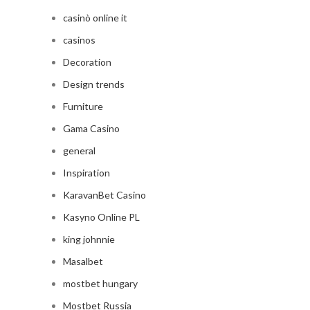
casinò online it
casinos
Decoration
Design trends
Furniture
Gama Casino
general
Inspiration
KaravanBet Casino
Kasyno Online PL
king johnnie
Masalbet
mostbet hungary
Mostbet Russia