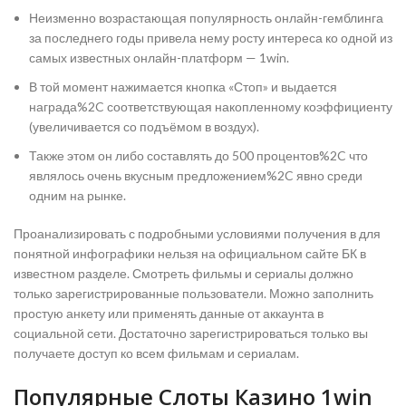
Неизменно возрастающая популярность онлайн-гемблинга
за последнего годы привела нему росту интереса ко одной из
самых известных онлайн-платформ — 1win.
В той момент нажимается кнопка «Стоп» и выдается
награда%2C соответствующая накопленному коэффициенту
(увеличивается со подъёмом в воздух).
Также этом он либо составлять до 500 процентов%2C что
являлось очень вкусным предложением%2C явно среди
одним на рынке.
Проанализировать с подробными условиями получения в для
понятной инфографики нельзя на официальном сайте БК в
известном разделе. Смотреть фильмы и сериалы должно
только зарегистрированные пользователи. Можно заполнить
простую анкету или применять данные от аккаунта в
социальной сети. Достаточно зарегистрироваться только вы
получаете доступ ко всем фильмам и сериалам.
Популярные Слоты Казино 1win