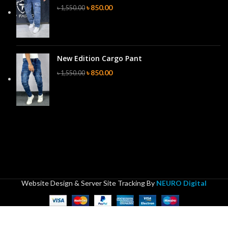
৳
850.00
৳
1,550.00
New Edition Cargo Pant
৳
850.00
৳
1,550.00
Website Design & Server Site Tracking By
NEURO Digital