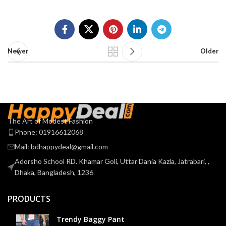
Newer
Older
The Art of Modest Fashion
Phone: 01916612068
Mail: bdhappydeal@gmail.com
Adorsho School RD. Khamar Goli, Uttar Dania Kazla, Jatrabari, ,
Dhaka, Bangladesh, 1236
PRODUCTS
Trendy Baggy Pant