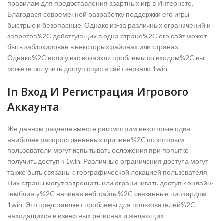
правилам для предоставления азартных игр в Интернете.
Благодаря современной разработку поддержки его игры
быстрые и безопасные. Однако из-за различных ограничений и
запретов%2C действующих в одна стране%2C его сайт может
быть заблокирован в некоторых районах или странах.
Однако%2C если у вас возникли проблемы со входом%2C вы
можете получить доступ спустя сайт зеркало 1win.
In Вход И Регистрация Игрового
Аккаунта
Же данном разделе вместе рассмотрим некоторые один
наиболее распространенных причине%2C по которым
пользователи могут испытывать осложения при попытке
получить доступ к 1win. Различные ограничения доступа могут
также быть связаны с географической локацией пользователя.
Них страны могут запрещать или ограничивать доступ к онлайн-
гемблингу%2C начиная веб-сайты%2C связанные пиппардом
1win. Это представляет проблемы для пользователей%2C
находящихся в известных регионах и желающих