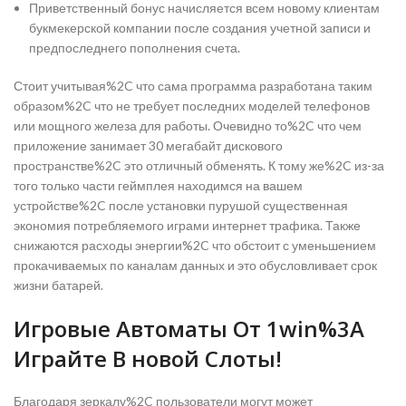
Приветственный бонус начисляется всем новому клиентам
букмекерской компании после создания учетной записи и
предпоследнего пополнения счета.
Стоит учитывая%2C что сама программа разработана таким
образом%2C что не требует последних моделей телефонов
или мощного железа для работы. Очевидно то%2C что чем
приложение занимает 30 мегабайт дискового
пространстве%2C это отличный обменять. К тому же%2C из-за
того только части геймплея находимся на вашем
устройстве%2C после установки пурушой существенная
экономия потребляемого играми интернет трафика. Также
снижаются расходы энергии%2C что обстоит с уменьшением
прокачиваемых по каналам данных и это обусловливает срок
жизни батарей.
Игровые Автоматы От 1win%3A
Играйте В новой Слоты!
Благодаря зеркалу%2C пользователи могут может