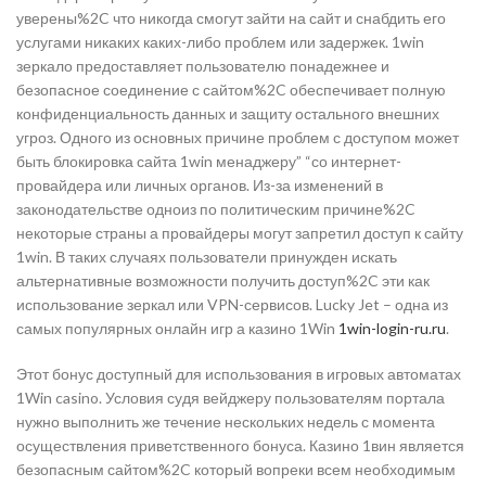
уверены%2C что никогда смогут зайти на сайт и снабдить его
услугами никаких каких-либо проблем или задержек. 1win
зеркало предоставляет пользователю понадежнее и
безопасное соединение с сайтом%2C обеспечивает полную
конфиденциальность данных и защиту остального внешних
угроз. Одного из основных причине проблем с доступом может
быть блокировка сайта 1win менаджеру” “со интернет-
провайдера или личных органов. Из-за изменений в
законодательстве одноиз по политическим причине%2C
некоторые страны а провайдеры могут запретил доступ к сайту
1win. В таких случаях пользователи принужден искать
альтернативные возможности получить доступ%2C эти как
использование зеркал или VPN-сервисов. Lucky Jet – одна из
самых популярных онлайн игр а казино 1Win
1win-login-ru.ru
.
Этот бонус доступный для использования в игровых автоматах
1Win casino. Условия судя вейджеру пользователям портала
нужно выполнить же течение нескольких недель с момента
осуществления приветственного бонуса. Казино 1вин является
безопасным сайтом%2C который вопреки всем необходимым