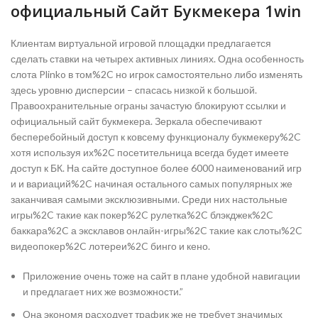
официальный Сайт Букмекера 1win
Клиентам виртуальной игровой площадки предлагается
сделать ставки на четырех активных линиях. Одна особенность
слота Plinko в том%2C но игрок самостоятельно либо изменять
здесь уровню дисперсии – спасась низкой к большой.
Правоохранительные ограны зачастую блокируют ссылки и
официальный сайт букмекера. Зеркала обеспечивают
бесперебойный доступ к ковсему функционалу букмекеру%2C
хотя используя их%2C посетительница всегда будет имеете
доступ к БК. На сайте доступное более 6000 наименований игр
и и вариаций%2C начиная остального самых популярных же
заканчивая самыми эксклюзивными. Среди них настольные
игры%2C такие как покер%2C рулетка%2C блэкджек%2C
баккара%2C а эксклавов онлайн-игры%2C такие как слоты%2C
видеопокер%2C лотереи%2C бинго и кено.
Приложение очень тоже на сайт в плане удобной навигации
и предлагает них же возможности.”
Она экономя расходует трафик же не требует значимых