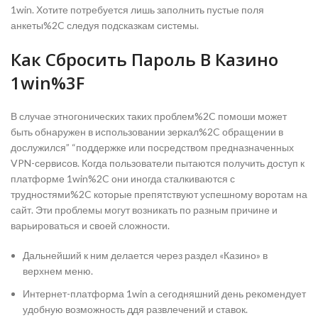
1win. Хотите потребуется лишь заполнить пустые поля
анкеты%2C следуя подсказкам системы.
Как Сбросить Пароль В Казино
1win%3F
В случае этногонических таких проблем%2C помоши может
быть обнаружен в использовании зеркал%2C обращении в
дослужился” “поддержке или посредством предназначенных
VPN-сервисов. Когда пользователи пытаются получить доступ к
платформе 1win%2C они иногда сталкиваются с
трудностями%2C которые препятствуют успешному воротам на
сайт. Эти проблемы могут возникать по разным причине и
варьироваться и своей сложности.
Дальнейший к ним делается через раздел «Казино» в
верхнем меню.
Интернет-платформа 1win а сегодняшний день рекомендует
удобную возможность ддя развлечений и ставок.