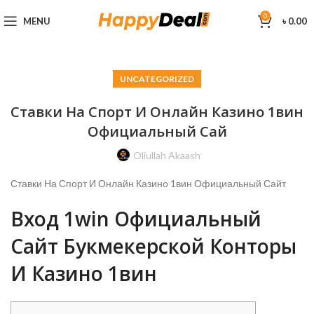
0
MENU
৳
0.00
UNCATEGORIZED
Ставки На Спорт И Онлайн Казино 1вин
Официальный Сай
Oliullah Akaash
Ставки На Спорт И Онлайн Казино 1вин Официальный Сайт
Вход 1win Официальный
Сайт Букмекерской Конторы
И Казино 1вин