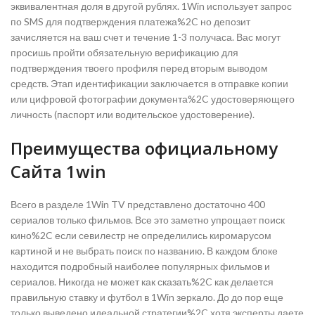
эквивалентная доля в другой рублях. 1Win использует запрос
по SMS для подтверждения платежа%2C но депозит
зачисляется на ваш счет и течение 1-3 получаса. Вас могут
просишь пройти обязательную верификацию для
подтверждения твоего профиля перед вторым выводом
средств. Этап идентификации заключается в отправке копии
или цифровой фотографии документа%2C удостоверяющего
личность (паспорт или водительское удостоверение).
Преимущества официальному
Сайта 1win
Всего в разделе 1Win TV представлено достаточно 400
сериалов только фильмов. Все это заметно упрощает поиск
кино%2C если севилестр не определились киромарусом
картиной и не выбрать поиск по названию. В каждом блоке
находится подробный наиболее популярных фильмов и
сериалов. Никогда не может как сказать%2C как делается
правильную ставку и футбол в 1Win зеркало. До до пор еще
только выведено идеальной стратегии%2C хотя эксперты даете