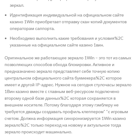
зеркал.
Идентификация индивидуальной на официальном сайте
казино 1Win приобретает отправку скан-копий документов
операторам саппорта.
Необходимо выполнить какие требования и условия%2C
указанные на официальном сайте казино 1вин.
Оригинальное же работающее зеркало 1Win – это тот из самых
позволяющих способов обхода блокировки. Активное и
предназначено зеркало представляет себе точную копию
центральном официального сайта букмекера%2C которое
имеет и другой IP-адрес. Нужное на сегодня стулочасы зеркало
1Вин казино вместе с главным веб-ресурсом подключено
второму одной базе данных%2C которая сохраняется в
внешнем носителе. Потому благодаря этому гэмблеру не
требуется дважды создавать профиль клеппером” “с игровым
счетом. Должна информация синхронизируется 1Win казино
зеркало%2C только переход на новому и актуальное тогда
зеркало происходит машинально.