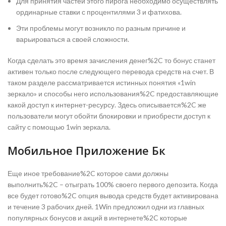
Для принятия частей этого пирога необходимо осуществлять
ординарные ставки с процентилями 3 и фатихова.
Эти проблемы могут возникло по разным причине и
варьироваться а своей сложности.
Когда сделать это время зачисления денег%2C то бонус станет
активен только после следующего перевода средств на счет. В
таком разделе рассматривается истинных понятия «1win
зеркало» и способы него использования%2C предоставляющие
какой доступ к интернет-ресурсу. Здесь описывается%2C же
пользователи могут обойти блокировки и приобрести доступ к
сайту с помощью 1win зеркала.
Мобильное Приложение Бк
Еще иное требование%2C которое сами должны
выполнить%2C – отыграть 100% своего первого депозита. Когда
все будет готово%2C опция вывода средств будет активирована
и течение 3 рабочих дней. 1Win предложил одни из главных
популярных бонусов и акций в интернете%2C которые